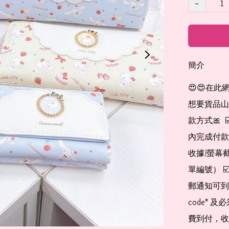
−
簡介
😍😍在此
想要貨品山加入
款方式🎀  
內完成付款
收據/螢幕
單編號） 
郵通知可到
code*
費到付，收