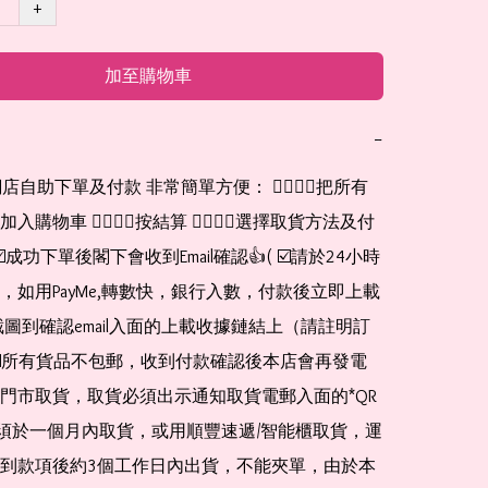
+
加至購物車
−
網店自助下單及付款 非常簡單方便： 👉🏻👉🏻把所有
購物車 👉🏻👉🏻按結算 👉🏻👉🏻選擇取貨方法及付
☑️成功下單後閣下會收到Email確認👍( ☑️請於24小時
，如用PayMe,轉數快，銀行入數，付款後立即上載
截圖到確認email入面的上載收據鏈結上（請註明訂
☑️所有貨品不包郵，收到付款確認後本店會再發電
門市取貨，取貨必須出示通知取貨電郵入面的*QR 
 及必須於一個月內取貨，或用順豐速遞/智能櫃取貨，運
到款項後約3個工作日內出貨，不能夾單，由於本