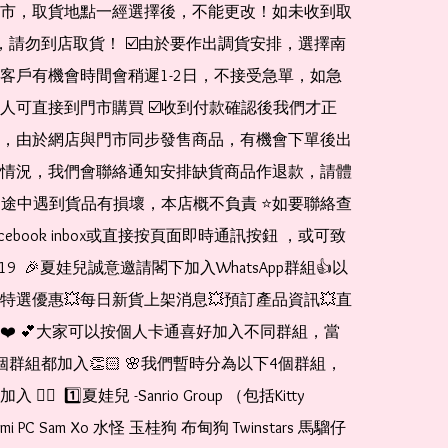
市，取貨地點一經選擇後，不能更改！如未收到取
de，請勿到店取貨！ ☑️由於要作出調貨安排，選擇南
客戶有機會時間會稍遲1-2日，不接受急單，如急
人可直接到門市購買 ☑️收到付款確認後我們才正
，由於網店與門市同步發售商品，有機會下單後出
情況，我們會聯絡通知安排缺貨商品作退款，請體
運送途中遇到貨品有損壞，本店概不負責 ⭐️如要聯絡查
cebook inbox或直接按頁面即時通訊按鈕 ，或可致
1519  🎉夏娃兒誠意邀請閣下加入WhatsApp群組👍以
特選優惠💥每日新貨上架消息💥預訂產品資訊💥直
❤️ 💕大家可以按個人卡通喜好加入不同群組，當
個群組都加入👏🏻 🌸我們暫時分為以下4個群組，
🏻  1️⃣夏娃兒 -Sanrio Group （包括Kitty 
romi PC Sam Xo 水怪 玉桂狗 布甸狗 Twinstars 馬騮仔 