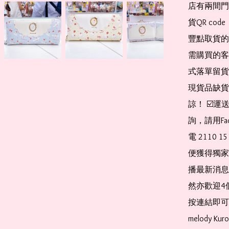
店有兩間門
貨QR co
豐點取貨的
需購買的客
式落單留貨
現貨品缺貨
諒！ ☑️
詢，請用Fa
電 2110 
便獲得獨家
播最新消息
然亦歡迎4
按連結即可加入 
melody Ku