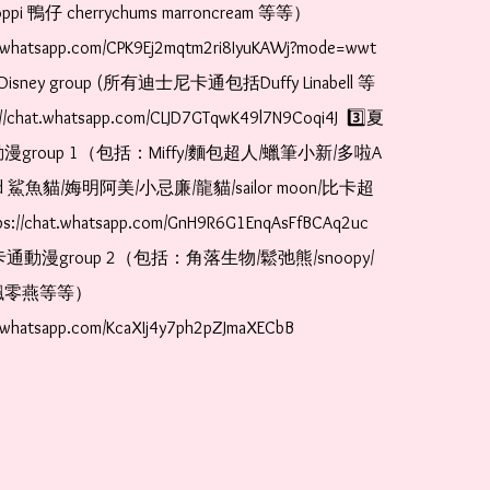
pi 鴨仔 cherrychums marroncream 等等）  
t.whatsapp.com/CPK9Ej2mqtm2ri8IyuKAWj?mode=wwt  
Disney group (所有迪士尼卡通包括Duffy Linabell 等
//chat.whatsapp.com/CLJD7GTqwK49l7N9Coqi4J  3️⃣夏
漫group 1（包括：Miffy/麵包超人/蠟筆小新/多啦A
and 鯊魚貓/娒明阿美/小忌廉/龍貓/sailor moon/比卡超
://chat.whatsapp.com/GnH9R6G1EnqAsFfBCAq2uc  
卡通動漫group 2（包括：角落生物/鬆弛熊/snoopy/
零燕等等）  
t.whatsapp.com/KcaXIj4y7ph2pZJmaXECbB