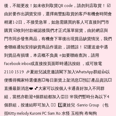
後，不能更改！如未收到取貨QR code，請勿到店取貨！ ☑️
由於要作出調貨安排，選擇南豐點取貨的客戶有機會時間會
稍遲1-2日，不接受急單，如急需購買的客人可直接到門市
購買 ☑️收到付款確認後我們才正式落單留貨，由於網店與
門市同步發售商品，有機會下單後出現貨品缺貨情況，我們
會聯絡通知安排缺貨商品作退款，請體諒！ ☑️運送途中遇
到貨品有損壞，本店概不負責 ⭐️如要聯絡查詢，請用
Facebook inbox或直接按頁面即時通訊按鈕 ，或可致電 
2110 1519  🎉夏娃兒誠意邀請閣下加入WhatsApp群組👍以
便獲得獨家特選優惠💥每日新貨上架消息💥預訂產品資訊💥
直播最新消息❤️ 💕大家可以按個人卡通喜好加入不同群
組，當然亦歡迎4個群組都加入👏🏻 🌸我們暫時分為以下4
個群組，按連結即可加入 👇🏻  1️⃣夏娃兒 -Sanrio Group （包
括Kitty melody Kuromi PC Sam Xo 水怪 玉桂狗 布甸狗 