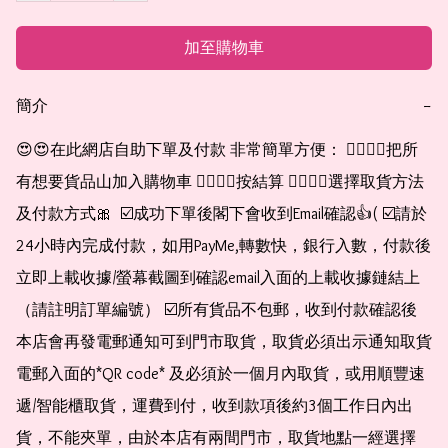
加至購物車
簡介
−
😍😍在此網店自助下單及付款 非常簡單方便： 👉🏻👉🏻把所
有想要貨品山加入購物車 👉🏻👉🏻按結算 👉🏻👉🏻選擇取貨方法
及付款方式🎀  ☑️成功下單後閣下會收到Email確認👍( ☑️請於
24小時內完成付款，如用PayMe,轉數快，銀行入數，付款後
立即上載收據/螢幕截圖到確認email入面的上載收據鏈結上
（請註明訂單編號） ☑️所有貨品不包郵，收到付款確認後
本店會再發電郵通知可到門市取貨，取貨必須出示通知取貨
電郵入面的*QR code* 及必須於一個月內取貨，或用順豐速
遞/智能櫃取貨，運費到付，收到款項後約3個工作日內出
貨，不能夾單，由於本店有兩間門市，取貨地點一經選擇