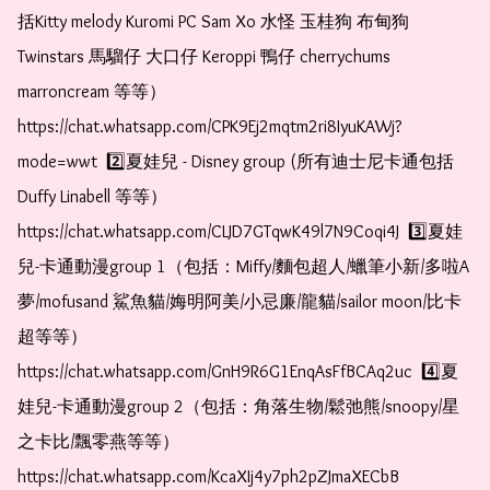
括Kitty melody Kuromi PC Sam Xo 水怪 玉桂狗 布甸狗 
Twinstars 馬騮仔 大口仔 Keroppi 鴨仔 cherrychums 
marroncream 等等）  
https://chat.whatsapp.com/CPK9Ej2mqtm2ri8IyuKAWj?
mode=wwt  2️⃣夏娃兒 - Disney group (所有迪士尼卡通包括
Duffy Linabell 等等）  
https://chat.whatsapp.com/CLJD7GTqwK49l7N9Coqi4J  3️⃣夏娃
兒-卡通動漫group 1（包括：Miffy/麵包超人/蠟筆小新/多啦A
夢/mofusand 鯊魚貓/娒明阿美/小忌廉/龍貓/sailor moon/比卡
超等等）  
https://chat.whatsapp.com/GnH9R6G1EnqAsFfBCAq2uc  4️⃣夏
娃兒-卡通動漫group 2（包括：角落生物/鬆弛熊/snoopy/星
之卡比/飄零燕等等）  
https://chat.whatsapp.com/KcaXIj4y7ph2pZJmaXECbB