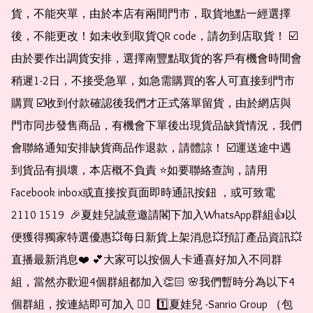
貨，不能夾單，由於本店有兩間門市，取貨地點一經選擇
後，不能更改！如未收到取貨QR code，請勿到店取貨！ ☑️
由於要作出調貨安排，選擇南豐點取貨的客戶有機會時間會
稍遲1-2日，不接受急單，如急需購買的客人可直接到門市
購買 ☑️收到付款確認後我們才正式落單留貨，由於網店與
門市同步發售商品，有機會下單後出現貨品缺貨情況，我們
會聯絡通知安排缺貨商品作退款，請體諒！ ☑️運送途中遇
到貨品有損壞，本店概不負責 ⭐️如要聯絡查詢，請用
Facebook inbox或直接按頁面即時通訊按鈕 ，或可致電 
2110 1519  🎉夏娃兒誠意邀請閣下加入WhatsApp群組👍以
便獲得獨家特選優惠💥每日新貨上架消息💥預訂產品資訊💥
直播最新消息❤️ 💕大家可以按個人卡通喜好加入不同群
組，當然亦歡迎4個群組都加入👏🏻 🌸我們暫時分為以下4
個群組，按連結即可加入 👇🏻  1️⃣夏娃兒 -Sanrio Group （包