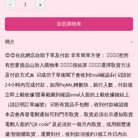
−
+
加至購物車
簡介
−
😍😍在此網店自助下單及付款 非常簡單方便： 👉🏻👉🏻把所
有想要貨品山加入購物車 👉🏻👉🏻按結算 👉🏻👉🏻選擇取貨方法
及付款方式🎀  ☑️成功下單後閣下會收到Email確認👍( ☑️請於
24小時內完成付款，如用PayMe,轉數快，銀行入數，付款後
立即上載收據/螢幕截圖到確認email入面的上載收據鏈結上
（請註明訂單編號） ☑️所有貨品不包郵，收到付款確認後
本店會再發電郵通知可到門市取貨，取貨必須出示通知取貨
電郵入面的*QR code* 及必須於一個月內取貨，或用順豐速
遞/智能櫃取貨，運費到付，收到款項後約3個工作日內出