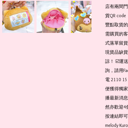
店有兩間門
貨QR co
豐點取貨的
需購買的客
式落單留貨
現貨品缺貨
諒！ ☑️
詢，請用Fa
電 2110 
便獲得獨家
播最新消息
然亦歡迎4
按連結即可加入 
melody Ku