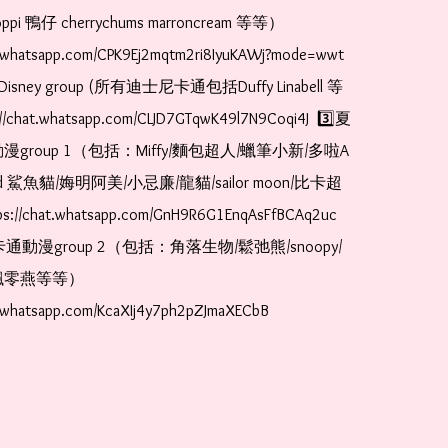
pi 鴨仔 cherrychums marroncream 等等）  
t.whatsapp.com/CPK9Ej2mqtm2ri8IyuKAWj?mode=wwt  
Disney group (所有迪士尼卡通包括Duffy Linabell 等
//chat.whatsapp.com/CLJD7GTqwK49l7N9Coqi4J  3️⃣夏
漫group 1（包括：Miffy/麵包超人/蠟筆小新/多啦A
and 鯊魚貓/娒明阿美/小忌廉/龍貓/sailor moon/比卡超
://chat.whatsapp.com/GnH9R6G1EnqAsFfBCAq2uc  
卡通動漫group 2（包括：角落生物/鬆弛熊/snoopy/
零燕等等）  
t.whatsapp.com/KcaXIj4y7ph2pZJmaXECbB