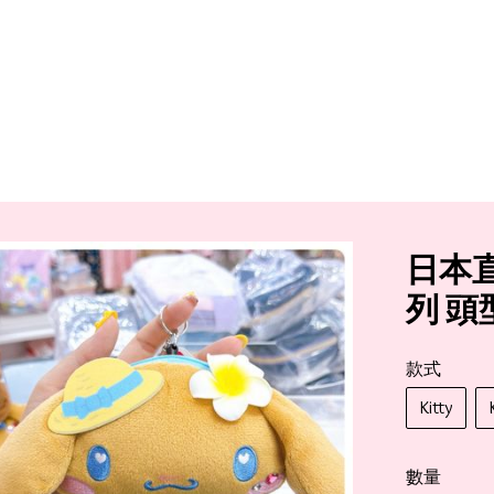
日本直
列 
款式
Kitty
數量