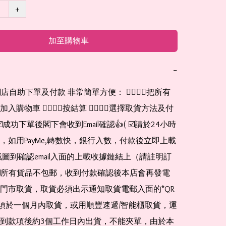
+
加至購物車
−
網店自助下單及付款 非常簡單方便： 👉🏻👉🏻把所有
購物車 👉🏻👉🏻按結算 👉🏻👉🏻選擇取貨方法及付
☑️成功下單後閣下會收到Email確認👍( ☑️請於24小時
，如用PayMe,轉數快，銀行入數，付款後立即上載
截圖到確認email入面的上載收據鏈結上（請註明訂
☑️所有貨品不包郵，收到付款確認後本店會再發電
門市取貨，取貨必須出示通知取貨電郵入面的*QR 
 及必須於一個月內取貨，或用順豐速遞/智能櫃取貨，運
到款項後約3個工作日內出貨，不能夾單，由於本