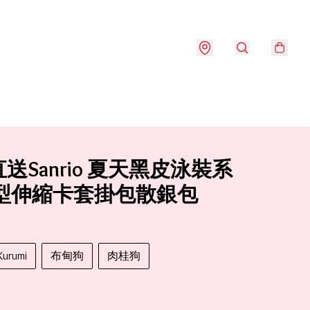
送Sanrio 夏天黑皮泳裝系
頭型伸縮卡套掛包散銀包
Kurumi
布甸狗
肉桂狗