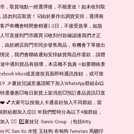
市，取貨地點一經選擇後，不能更改！如未收到取
de，請勿到店取貨！ ☑️由於要作出調貨安排，選擇南
客戶有機會時間會稍遲1-2日，不接受急單，如急
人可直接到門市購買 ☑️收到付款確認後我們才正
，由於網店與門市同步發售商品，有機會下單後出
情況，我們會聯絡通知安排缺貨商品作退款，請體
運送途中遇到貨品有損壞，本店概不負責 ⭐️如要聯絡查
cebook inbox或直接按頁面即時通訊按鈕 ，或可致
1519  🎉夏娃兒誠意邀請閣下加入WhatsApp群組👍以
特選優惠💥每日新貨上架消息💥預訂產品資訊💥直
❤️ 💕大家可以按個人卡通喜好加入不同群組，當
個群組都加入👏🏻 🌸我們暫時分為以下4個群組，
🏻  1️⃣夏娃兒 -Sanrio Group （包括Kitty 
romi PC Sam Xo 水怪 玉桂狗 布甸狗 Twinstars 馬騮仔 