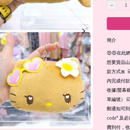
−
簡介
😍😍在此
想要貨品山加入
款方式🎀  
內完成付款
收據/螢幕
單編號） 
郵通知可到
code*
費到付，收