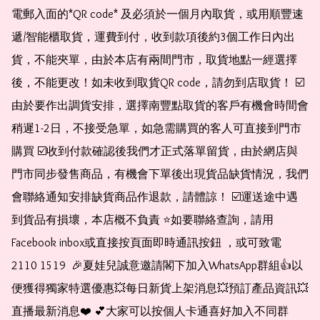
電郵入面的*QR code* 及必須於一個月內取貨，或用順豐速
遞/智能櫃取貨，運費到付，收到款項後約3個工作日內出
貨，不能夾單，由於本店有兩間門市，取貨地點一經選擇
後，不能更改！如未收到取貨QR code，請勿到店取貨！ ☑️
由於要作出調貨安排，選擇南豐點取貨的客戶有機會時間會
稍遲1-2日，不接受急單，如急需購買的客人可直接到門市
購買 ☑️收到付款確認後我們才正式落單留貨，由於網店與
門市同步發售商品，有機會下單後出現貨品缺貨情況，我們
會聯絡通知安排缺貨商品作退款，請體諒！ ☑️運送途中遇
到貨品有損壞，本店概不負責 ⭐️如要聯絡查詢，請用
Facebook inbox或直接按頁面即時通訊按鈕 ，或可致電 
2110 1519  🎉夏娃兒誠意邀請閣下加入WhatsApp群組👍以
便獲得獨家特選優惠💥每日新貨上架消息💥預訂產品資訊💥
直播最新消息❤️ 💕大家可以按個人卡通喜好加入不同群