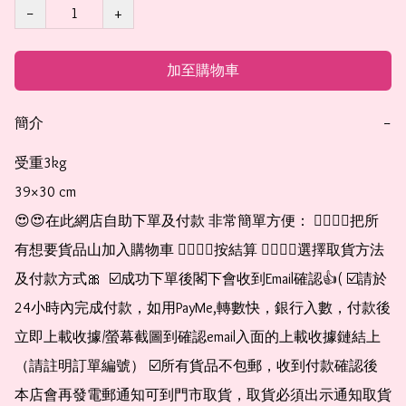
−
+
加至購物車
簡介
−
受重3kg

39×30 cm

😍😍在此網店自助下單及付款 非常簡單方便： 👉🏻👉🏻把所
有想要貨品山加入購物車 👉🏻👉🏻按結算 👉🏻👉🏻選擇取貨方法
及付款方式🎀  ☑️成功下單後閣下會收到Email確認👍( ☑️請於
24小時內完成付款，如用PayMe,轉數快，銀行入數，付款後
立即上載收據/螢幕截圖到確認email入面的上載收據鏈結上
（請註明訂單編號） ☑️所有貨品不包郵，收到付款確認後
本店會再發電郵通知可到門市取貨，取貨必須出示通知取貨