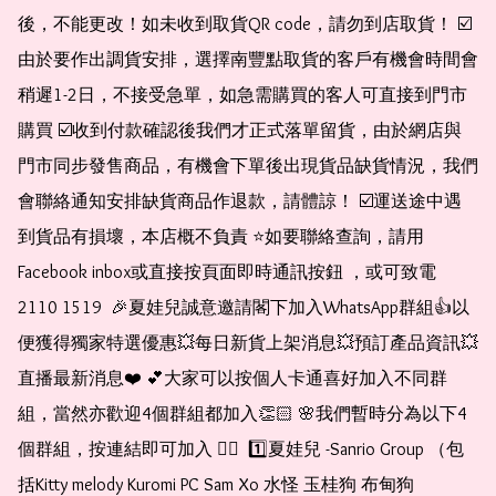
後，不能更改！如未收到取貨QR code，請勿到店取貨！ ☑️
由於要作出調貨安排，選擇南豐點取貨的客戶有機會時間會
稍遲1-2日，不接受急單，如急需購買的客人可直接到門市
購買 ☑️收到付款確認後我們才正式落單留貨，由於網店與
門市同步發售商品，有機會下單後出現貨品缺貨情況，我們
會聯絡通知安排缺貨商品作退款，請體諒！ ☑️運送途中遇
到貨品有損壞，本店概不負責 ⭐️如要聯絡查詢，請用
Facebook inbox或直接按頁面即時通訊按鈕 ，或可致電 
2110 1519  🎉夏娃兒誠意邀請閣下加入WhatsApp群組👍以
便獲得獨家特選優惠💥每日新貨上架消息💥預訂產品資訊💥
直播最新消息❤️ 💕大家可以按個人卡通喜好加入不同群
組，當然亦歡迎4個群組都加入👏🏻 🌸我們暫時分為以下4
個群組，按連結即可加入 👇🏻  1️⃣夏娃兒 -Sanrio Group （包
括Kitty melody Kuromi PC Sam Xo 水怪 玉桂狗 布甸狗 