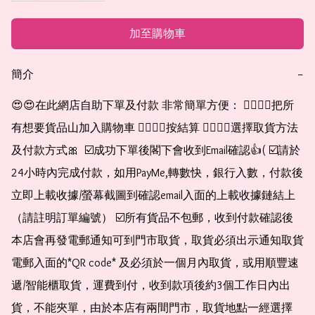
加至購物車
簡介
−
😍😍在此網店自助下單及付款 非常簡單方便： 👉🏻👉🏻把所
有想要貨品山加入購物車 👉🏻👉🏻按結算 👉🏻👉🏻選擇取貨方法
及付款方式🎀  ☑️成功下單後閣下會收到Email確認👍( ☑️請於
24小時內完成付款，如用PayMe,轉數快，銀行入數，付款後
立即上載收據/螢幕截圖到確認email入面的上載收據鏈結上
（請註明訂單編號） ☑️所有貨品不包郵，收到付款確認後
本店會再發電郵通知可到門市取貨，取貨必須出示通知取貨
電郵入面的*QR code* 及必須於一個月內取貨，或用順豐速
遞/智能櫃取貨，運費到付，收到款項後約3個工作日內出
貨，不能夾單，由於本店有兩間門市，取貨地點一經選擇