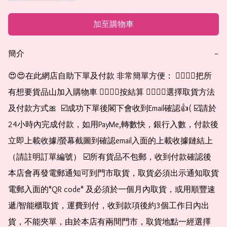
加至購物車
簡介
−
😍😍在此網店自助下單及付款 非常簡單方便： 👉🏻👉🏻把所
有想要貨品山加入購物車 👉🏻👉🏻按結算 👉🏻👉🏻選擇取貨方法
及付款方式🎀  ☑️成功下單後閣下會收到Email確認👍( ☑️請於
24小時內完成付款，如用PayMe,轉數快，銀行入數，付款後
立即上載收據/螢幕截圖到確認email入面的上載收據鏈結上
（請註明訂單編號） ☑️所有貨品不包郵，收到付款確認後
本店會再發電郵通知可到門市取貨，取貨必須出示通知取貨
電郵入面的*QR code* 及必須於一個月內取貨，或用順豐速
遞/智能櫃取貨，運費到付，收到款項後約3個工作日內出
貨，不能夾單，由於本店有兩間門市，取貨地點一經選擇