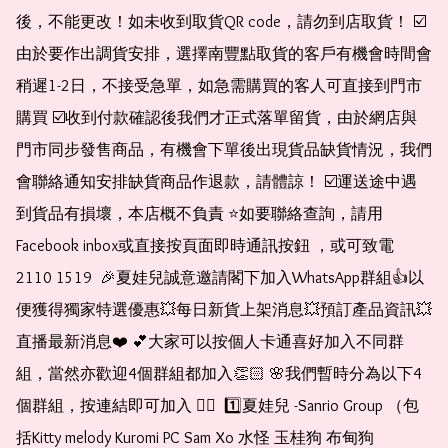
後，不能更改！如未收到取貨QR code，請勿到店取貨！ ☑️
由於要作出調貨安排，選擇南豐點取貨的客戶有機會時間會
稍遲1-2日，不接受急單，如急需購買的客人可直接到門市
購買 ☑️收到付款確認後我們才正式落單留貨，由於網店與
門市同步發售商品，有機會下單後出現貨品缺貨情況，我們
會聯絡通知安排缺貨商品作退款，請體諒！ ☑️運送途中遇
到貨品有損壞，本店概不負責 ⭐️如要聯絡查詢，請用
Facebook inbox或直接按頁面即時通訊按鈕 ，或可致電 
2110 1519  🎉夏娃兒誠意邀請閣下加入WhatsApp群組👍以
便獲得獨家特選優惠💥每日新貨上架消息💥預訂產品資訊💥
直播最新消息❤️ 💕大家可以按個人卡通喜好加入不同群
組，當然亦歡迎4個群組都加入👏🏻 🌸我們暫時分為以下4
個群組，按連結即可加入 👇🏻  1️⃣夏娃兒 -Sanrio Group （包
括Kitty melody Kuromi PC Sam Xo 水怪 玉桂狗 布甸狗 