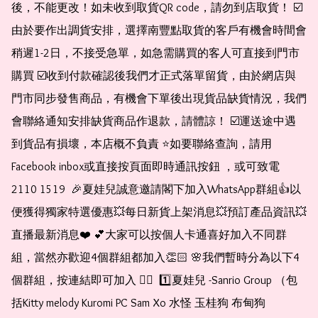
後，不能更改！如未收到取貨QR code，請勿到店取貨！ ☑️
由於要作出調貨安排，選擇南豐點取貨的客戶有機會時間會
稍遲1-2日，不接受急單，如急需購買的客人可直接到門市
購買 ☑️收到付款確認後我們才正式落單留貨，由於網店與
門市同步發售商品，有機會下單後出現貨品缺貨情況，我們
會聯絡通知安排缺貨商品作退款，請體諒！ ☑️運送途中遇
到貨品有損壞，本店概不負責 ⭐️如要聯絡查詢，請用
Facebook inbox或直接按頁面即時通訊按鈕 ，或可致電 
2110 1519  🎉夏娃兒誠意邀請閣下加入WhatsApp群組👍以
便獲得獨家特選優惠💥每日新貨上架消息💥預訂產品資訊💥
直播最新消息❤️ 💕大家可以按個人卡通喜好加入不同群
組，當然亦歡迎4個群組都加入👏🏻 🌸我們暫時分為以下4
個群組，按連結即可加入 👇🏻  1️⃣夏娃兒 -Sanrio Group （包
括Kitty melody Kuromi PC Sam Xo 水怪 玉桂狗 布甸狗 