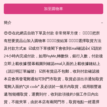
加至購物車
簡介
−
😍😍在此網店自助下單及付款 非常簡單方便： 👉🏻👉🏻把所
有想要貨品山加入購物車 👉🏻👉🏻按結算 👉🏻👉🏻選擇取貨方法
及付款方式🎀  ☑️成功下單後閣下會收到Email確認👍( ☑️請於
24小時內完成付款，如用PayMe,轉數快，銀行入數，付款後
立即上載收據/螢幕截圖到確認email入面的上載收據鏈結上
（請註明訂單編號） ☑️所有貨品不包郵，收到付款確認後
本店會再發電郵通知可到門市取貨，取貨必須出示通知取貨
電郵入面的*QR code* 及必須於一個月內取貨，或用順豐速
遞/智能櫃取貨，運費到付，收到款項後約3個工作日內出
貨，不能夾單，由於本店有兩間門市，取貨地點一經選擇