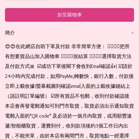
加至購物車
簡介
−
😍😍在此網店自助下單及付款 非常簡單方便： 👉🏻👉🏻把所
有想要貨品山加入購物車 👉🏻👉🏻按結算 👉🏻👉🏻選擇取貨方法
及付款方式🎀  ☑️成功下單後閣下會收到Email確認👍( ☑️請於
24小時內完成付款，如用PayMe,轉數快，銀行入數，付款後
立即上載收據/螢幕截圖到確認email入面的上載收據鏈結上
（請註明訂單編號） ☑️所有貨品不包郵，收到付款確認後
本店會再發電郵通知可到門市取貨，取貨必須出示通知取貨
電郵入面的*QR code* 及必須於一個月內取貨，或用順豐速
遞/智能櫃取貨，運費到付，收到款項後約3個工作日內出
貨，不能夾單，由於本店有兩間門市，取貨地點一經選擇