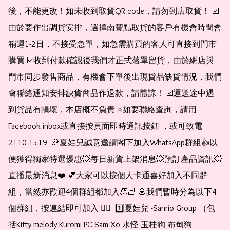
後，不能更改！如未收到取貨QR code，請勿到店取貨！ ☑️
由於要作出調貨安排，選擇南豐點取貨的客戶有機會時間會
稍遲1-2日，不接受急單，如急需購買的客人可直接到門市
購買 ☑️收到付款確認後我們才正式落單留貨，由於網店與
門市同步發售商品，有機會下單後出現貨品缺貨情況，我們
會聯絡通知安排缺貨商品作退款，請體諒！ ☑️運送途中遇
到貨品有損壞，本店概不負責 ⭐️如要聯絡查詢，請用
Facebook inbox或直接按頁面即時通訊按鈕 ，或可致電 
2110 1519  🎉夏娃兒誠意邀請閣下加入WhatsApp群組👍以
便獲得獨家特選優惠💥每日新貨上架消息💥預訂產品資訊💥
直播最新消息❤️ 💕大家可以按個人卡通喜好加入不同群
組，當然亦歡迎4個群組都加入👏🏻 🌸我們暫時分為以下4
個群組，按連結即可加入 👇🏻  1️⃣夏娃兒 -Sanrio Group （包
括Kitty melody Kuromi PC Sam Xo 水怪 玉桂狗 布甸狗 