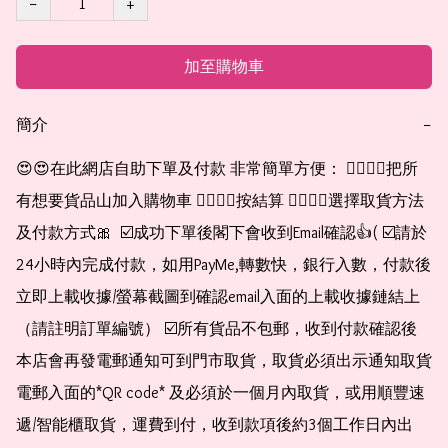
−
+
加至購物車
簡介
−
😍😍在此網店自助下單及付款 非常簡單方便： 👉🏻👉🏻把所
有想要貨品山加入購物車 👉🏻👉🏻按結算 👉🏻👉🏻選擇取貨方法
及付款方式🎀  ☑️成功下單後閣下會收到Email確認👍( ☑️請於
24小時內完成付款，如用PayMe,轉數快，銀行入數，付款後
立即上載收據/螢幕截圖到確認email入面的上載收據鏈結上
（請註明訂單編號） ☑️所有貨品不包郵，收到付款確認後
本店會再發電郵通知可到門市取貨，取貨必須出示通知取貨
電郵入面的*QR code* 及必須於一個月內取貨，或用順豐速
遞/智能櫃取貨，運費到付，收到款項後約3個工作日內出