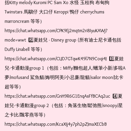
括Kitty melody Kuromi PC Sam Xo 水怪 玉桂狗 布甸狗 
Twinstars 馬騮仔 大口仔 Keroppi 鴨仔 cherrychums 
marroncream 等等）  
https://chat.whatsapp.com/CPK9Ej2mqtm2ri8IyuKAWj?
mode=wwt  2️⃣夏娃兒 - Disney group (所有迪士尼卡通包括
Duffy Linabell 等等）  
https://chat.whatsapp.com/CLJD7GTqwK49l7N9Coqi4J  3️⃣夏娃
兒-卡通動漫group 1（包括：Miffy/麵包超人/蠟筆小新/多啦A
夢/mofusand 鯊魚貓/娒明阿美/小忌廉/龍貓/sailor moon/比卡
超等等）  
https://chat.whatsapp.com/GnH9R6G1EnqAsFfBCAq2uc  4️⃣夏
娃兒-卡通動漫group 2（包括：角落生物/鬆弛熊/snoopy/星
之卡比/飄零燕等等）  
https://chat.whatsapp.com/KcaXIj4y7ph2pZJmaXECbB