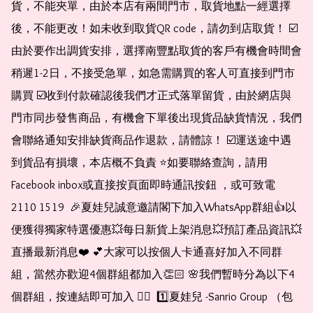
貨，不能夾單，由於本店有兩間門市，取貨地點一經選擇
後，不能更改！如未收到取貨QR code，請勿到店取貨！ ☑️
由於要作出調貨安排，選擇南豐點取貨的客戶有機會時間會
稍遲1-2日，不接受急單，如急需購買的客人可直接到門市
購買 ☑️收到付款確認後我們才正式落單留貨，由於網店與
門市同步發售商品，有機會下單後出現貨品缺貨情況，我們
會聯絡通知安排缺貨商品作退款，請體諒！ ☑️運送途中遇
到貨品有損壞，本店概不負責 ⭐️如要聯絡查詢，請用
Facebook inbox或直接按頁面即時通訊按鈕 ，或可致電 
2110 1519  🎉夏娃兒誠意邀請閣下加入WhatsApp群組👍以
便獲得獨家特選優惠💥每日新貨上架消息💥預訂產品資訊💥
直播最新消息❤️ 💕大家可以按個人卡通喜好加入不同群
組，當然亦歡迎4個群組都加入👏🏻 🌸我們暫時分為以下4
個群組，按連結即可加入 👇🏻  1️⃣夏娃兒 -Sanrio Group （包