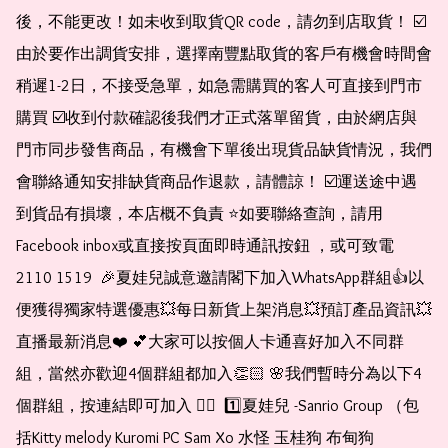
後，不能更改！如未收到取貨QR code，請勿到店取貨！ ☑️
由於要作出調貨安排，選擇南豐點取貨的客戶有機會時間會
稍遲1-2日，不接受急單，如急需購買的客人可直接到門市
購買 ☑️收到付款確認後我們才正式落單留貨，由於網店與
門市同步發售商品，有機會下單後出現貨品缺貨情況，我們
會聯絡通知安排缺貨商品作退款，請體諒！ ☑️運送途中遇
到貨品有損壞，本店概不負責 ⭐️如要聯絡查詢，請用
Facebook inbox或直接按頁面即時通訊按鈕 ，或可致電 
2110 1519  🎉夏娃兒誠意邀請閣下加入WhatsApp群組👍以
便獲得獨家特選優惠💥每日新貨上架消息💥預訂產品資訊💥
直播最新消息❤️ 💕大家可以按個人卡通喜好加入不同群
組，當然亦歡迎4個群組都加入👏🏻 🌸我們暫時分為以下4
個群組，按連結即可加入 👇🏻  1️⃣夏娃兒 -Sanrio Group （包
括Kitty melody Kuromi PC Sam Xo 水怪 玉桂狗 布甸狗 