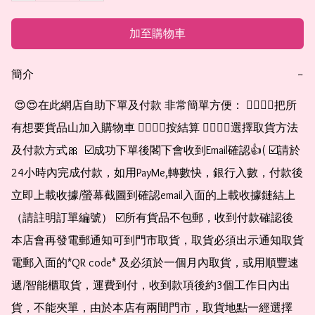
加至購物車
簡介
−
 😍😍在此網店自助下單及付款 非常簡單方便： 👉🏻👉🏻把所
有想要貨品山加入購物車 👉🏻👉🏻按結算 👉🏻👉🏻選擇取貨方法
及付款方式🎀  ☑️成功下單後閣下會收到Email確認👍( ☑️請於
24小時內完成付款，如用PayMe,轉數快，銀行入數，付款後
立即上載收據/螢幕截圖到確認email入面的上載收據鏈結上
（請註明訂單編號） ☑️所有貨品不包郵，收到付款確認後
本店會再發電郵通知可到門市取貨，取貨必須出示通知取貨
電郵入面的*QR code* 及必須於一個月內取貨，或用順豐速
遞/智能櫃取貨，運費到付，收到款項後約3個工作日內出
貨，不能夾單，由於本店有兩間門市，取貨地點一經選擇