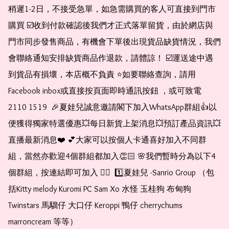
稍遲1-2日，不接受急單，如急需購買的客人可直接到門市
購買 ☑️收到付款確認後我們才正式落單留貨，由於網店與
門市同步發售商品，有機會下單後出現貨品缺貨情況，我們
會聯絡通知安排缺貨商品作退款，請體諒！ ☑️運送途中遇
到貨品有損壞，本店概不負責 ⭐️如要聯絡查詢，請用
Facebook inbox或直接按頁面即時通訊按鈕 ，或可致電 
2110 1519  🎉夏娃兒誠意邀請閣下加入WhatsApp群組👍以
便獲得獨家特選優惠💥每日新貨上架消息💥預訂產品資訊💥
直播最新消息❤️ 💕大家可以按個人卡通喜好加入不同群
組，當然亦歡迎4個群組都加入👏🏻 🌸我們暫時分為以下4
個群組，按連結即可加入 👇🏻  1️⃣夏娃兒 -Sanrio Group （包
括Kitty melody Kuromi PC Sam Xo 水怪 玉桂狗 布甸狗 
Twinstars 馬騮仔 大口仔 Keroppi 鴨仔 cherrychums 
marroncream 等等）  