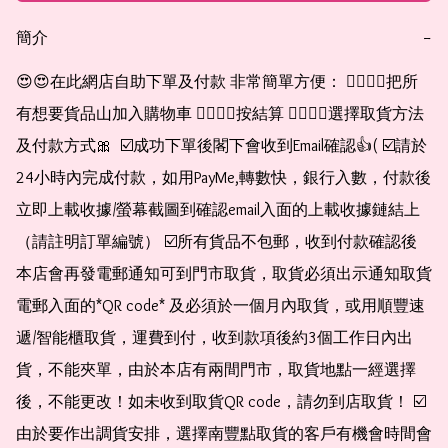
簡介
−
😍😍在此網店自助下單及付款 非常簡單方便： 👉🏻👉🏻把所
有想要貨品山加入購物車 👉🏻👉🏻按結算 👉🏻👉🏻選擇取貨方法
及付款方式🎀  ☑️成功下單後閣下會收到Email確認👍( ☑️請於
24小時內完成付款，如用PayMe,轉數快，銀行入數，付款後
立即上載收據/螢幕截圖到確認email入面的上載收據鏈結上
（請註明訂單編號） ☑️所有貨品不包郵，收到付款確認後
本店會再發電郵通知可到門市取貨，取貨必須出示通知取貨
電郵入面的*QR code* 及必須於一個月內取貨，或用順豐速
遞/智能櫃取貨，運費到付，收到款項後約3個工作日內出
貨，不能夾單，由於本店有兩間門市，取貨地點一經選擇
後，不能更改！如未收到取貨QR code，請勿到店取貨！ ☑️
由於要作出調貨安排，選擇南豐點取貨的客戶有機會時間會