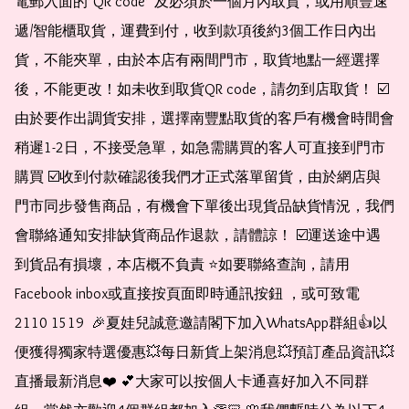
電郵入面的*QR code* 及必須於一個月內取貨，或用順豐速
遞/智能櫃取貨，運費到付，收到款項後約3個工作日內出
貨，不能夾單，由於本店有兩間門市，取貨地點一經選擇
後，不能更改！如未收到取貨QR code，請勿到店取貨！ ☑️
由於要作出調貨安排，選擇南豐點取貨的客戶有機會時間會
稍遲1-2日，不接受急單，如急需購買的客人可直接到門市
購買 ☑️收到付款確認後我們才正式落單留貨，由於網店與
門市同步發售商品，有機會下單後出現貨品缺貨情況，我們
會聯絡通知安排缺貨商品作退款，請體諒！ ☑️運送途中遇
到貨品有損壞，本店概不負責 ⭐️如要聯絡查詢，請用
Facebook inbox或直接按頁面即時通訊按鈕 ，或可致電 
2110 1519  🎉夏娃兒誠意邀請閣下加入WhatsApp群組👍以
便獲得獨家特選優惠💥每日新貨上架消息💥預訂產品資訊💥
直播最新消息❤️ 💕大家可以按個人卡通喜好加入不同群