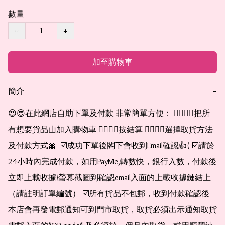
數量
−
+
加至購物車
簡介
−
😍😍在此網店自助下單及付款 非常簡單方便： 👉🏻👉🏻把所
有想要貨品山加入購物車 👉🏻👉🏻按結算 👉🏻👉🏻選擇取貨方法
及付款方式🎀  ☑️成功下單後閣下會收到Email確認👍( ☑️請於
24小時內完成付款，如用PayMe,轉數快，銀行入數，付款後
立即上載收據/螢幕截圖到確認email入面的上載收據鏈結上
（請註明訂單編號） ☑️所有貨品不包郵，收到付款確認後
本店會再發電郵通知可到門市取貨，取貨必須出示通知取貨