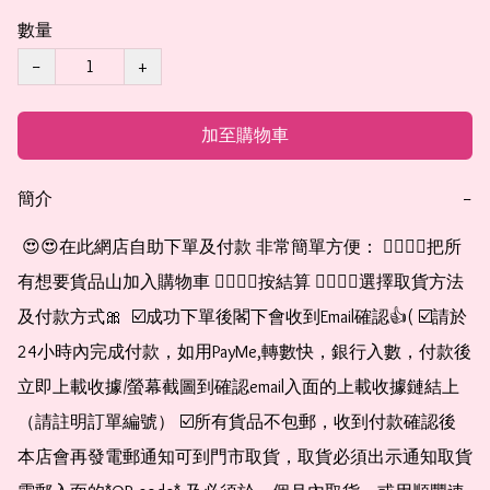
數量
−
+
加至購物車
簡介
−
 😍😍在此網店自助下單及付款 非常簡單方便： 👉🏻👉🏻把所
有想要貨品山加入購物車 👉🏻👉🏻按結算 👉🏻👉🏻選擇取貨方法
及付款方式🎀  ☑️成功下單後閣下會收到Email確認👍( ☑️請於
24小時內完成付款，如用PayMe,轉數快，銀行入數，付款後
立即上載收據/螢幕截圖到確認email入面的上載收據鏈結上
（請註明訂單編號） ☑️所有貨品不包郵，收到付款確認後
本店會再發電郵通知可到門市取貨，取貨必須出示通知取貨