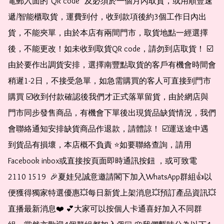
電郵入面的*QR code* 及必須於一個月內取貨，或用順豐速
遞/智能櫃取貨，運費到付，收到款項後約3個工作日內出
貨，不能夾單，由於本店有兩間門市，取貨地點一經選擇
後，不能更改！如未收到取貨QR code，請勿到店取貨！ ☑️
由於要作出調貨安排，選擇南豐點取貨的客戶有機會時間會
稍遲1-2日，不接受急單，如急需購買的客人可直接到門市
購買 ☑️收到付款確認後我們才正式落單留貨，由於網店與
門市同步發售商品，有機會下單後出現貨品缺貨情況，我們
會聯絡通知安排缺貨商品作退款，請體諒！ ☑️運送途中遇
到貨品有損壞，本店概不負責 ⭐️如要聯絡查詢，請用
Facebook inbox或直接按頁面即時通訊按鈕 ，或可致電 
2110 1519  🎉夏娃兒誠意邀請閣下加入WhatsApp群組👍以
便獲得獨家特選優惠💥每日新貨上架消息💥預訂產品資訊💥
直播最新消息❤️ 💕大家可以按個人卡通喜好加入不同群