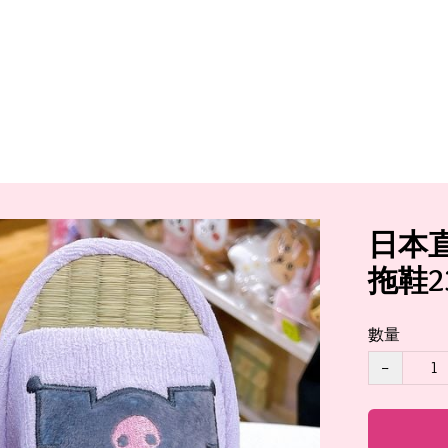
日本直送
拖鞋23
數量
−