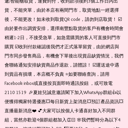
遞/智能櫃取貨，運費到付，收到款項後約3個工作日內出
貨，不能夾單，由於本店有兩間門市，取貨地點一經選擇
後，不能更改！如未收到取貨QR code，請勿到店取貨！ ☑️
由於要作出調貨安排，選擇南豐點取貨的客戶有機會時間會
稍遲1-2日，不接受急單，如急需購買的客人可直接到門市
購買 ☑️收到付款確認後我們才正式落單留貨，由於網店與
門市同步發售商品，有機會下單後出現貨品缺貨情況，我們
會聯絡通知安排缺貨商品作退款，請體諒！ ☑️運送途中遇
到貨品有損壞，本店概不負責 ⭐️如要聯絡查詢，請用
Facebook inbox或直接按頁面即時通訊按鈕 ，或可致電 
2110 1519  🎉夏娃兒誠意邀請閣下加入WhatsApp群組👍以
便獲得獨家特選優惠💥每日新貨上架消息💥預訂產品資訊💥
直播最新消息❤️ 💕大家可以按個人卡通喜好加入不同群
組，當然亦歡迎4個群組都加入👏🏻 🌸我們暫時分為以下4