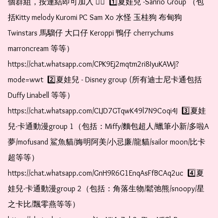
個群組，按連結即可加入 👇🏻  1️⃣夏娃兒 -Sanrio Group （包
括Kitty melody Kuromi PC Sam Xo 水怪 玉桂狗 布甸狗 
Twinstars 馬騮仔 大口仔 Keroppi 鴨仔 cherrychums 
marroncream 等等）  
https://chat.whatsapp.com/CPK9Ej2mqtm2ri8IyuKAWj?
mode=wwt  2️⃣夏娃兒 - Disney group (所有迪士尼卡通包括
Duffy Linabell 等等）  
https://chat.whatsapp.com/CLJD7GTqwK49l7N9Coqi4J  3️⃣夏娃
兒-卡通動漫group 1（包括：Miffy/麵包超人/蠟筆小新/多啦A
夢/mofusand 鯊魚貓/娒明阿美/小忌廉/龍貓/sailor moon/比卡
超等等）  
https://chat.whatsapp.com/GnH9R6G1EnqAsFfBCAq2uc  4️⃣夏
娃兒-卡通動漫group 2（包括：角落生物/鬆弛熊/snoopy/星
之卡比/飄零燕等等）  