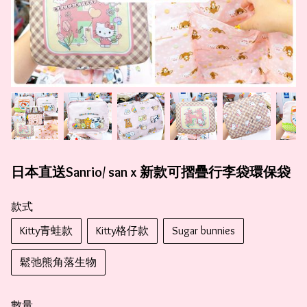
日本直送Sanrio/ san x 新款可摺疊行李袋環保袋
款式
Kitty青蛙款
Kitty格仔款
Sugar bunnies
鬆弛熊角落生物
數量