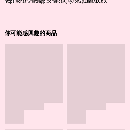
https://chat.whatsapp.com/KcaXIj4y7ph2pZJmaXECbB. 
你可能感興趣的商品