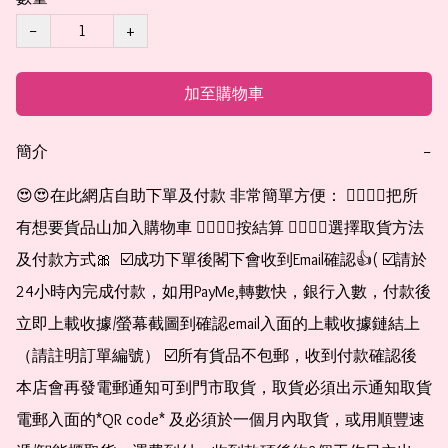
−
+
加至購物車
簡介
−
😍😍在此網店自助下單及付款 非常簡單方便： 👉🏻👉🏻把所
有想要貨品山加入購物車 👉🏻👉🏻按結算 👉🏻👉🏻選擇取貨方法
及付款方式🎀  ☑️成功下單後閣下會收到Email確認👍( ☑️請於
24小時內完成付款，如用PayMe,轉數快，銀行入數，付款後
立即上載收據/螢幕截圖到確認email入面的上載收據鏈結上
（請註明訂單編號） ☑️所有貨品不包郵，收到付款確認後
本店會再發電郵通知可到門市取貨，取貨必須出示通知取貨
電郵入面的*QR code* 及必須於一個月內取貨，或用順豐速