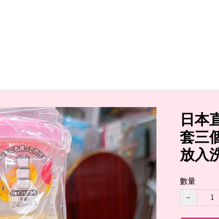
日本直送S
套三個
放入
數量
−