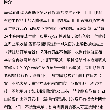
簡介
−
😍😍在此網店自助下單及付款 非常簡單方便： 👉🏻👉🏻把所
有想要貨品山加入購物車 👉🏻👉🏻按結算 👉🏻👉🏻選擇取貨方法
及付款方式🎀  ☑️成功下單後閣下會收到Email確認👍( ☑️請於
24小時內完成付款，如用PayMe,轉數快，銀行入數，付款後
立即上載收據/螢幕截圖到確認email入面的上載收據鏈結上
（請註明訂單編號） ☑️所有貨品不包郵，收到付款確認後
本店會再發電郵通知可到門市取貨，取貨必須出示通知取貨
電郵入面的*QR code* 及必須於一個月內取貨，或用順豐速
遞/智能櫃取貨，運費到付，收到款項後約3個工作日內出
貨，不能夾單，由於本店有兩間門市，取貨地點一經選擇
後，不能更改！如未收到取貨QR code，請勿到店取貨！ ☑️
由於要作出調貨安排，選擇南豐點取貨的客戶有機會時間會
稍遲1-2日，不接受急單，如急需購買的客人可直接到門市