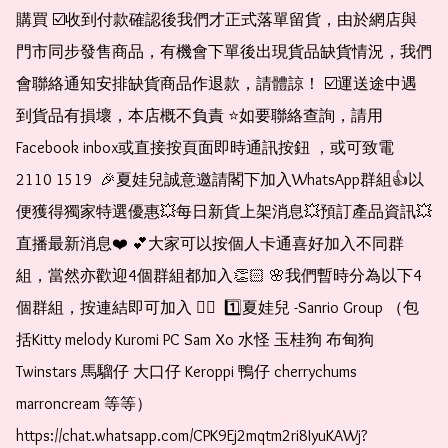
購買 ☑️收到付款確認後我們才正式落單留貨，由於網店與
門市同步發售商品，有機會下單後出現貨品缺貨情況，我們
會聯絡通知安排缺貨商品作退款，請體諒！ ☑️運送途中遇
到貨品有損壞，本店概不負責 ⭐️如要聯絡查詢，請用
Facebook inbox或直接按頁面即時通訊按鈕 ，或可致電 
2110 1519  🎉夏娃兒誠意邀請閣下加入WhatsApp群組👍以
便獲得獨家特選優惠💥每日新貨上架消息💥預訂產品資訊💥
直播最新消息❤️ 💕大家可以按個人卡通喜好加入不同群
組，當然亦歡迎4個群組都加入👏🏻 🌸我們暫時分為以下4
個群組，按連結即可加入 👇🏻  1️⃣夏娃兒 -Sanrio Group （包
括Kitty melody Kuromi PC Sam Xo 水怪 玉桂狗 布甸狗 
Twinstars 馬騮仔 大口仔 Keroppi 鴨仔 cherrychums 
marroncream 等等）  
https://chat.whatsapp.com/CPK9Ej2mqtm2ri8IyuKAWj?