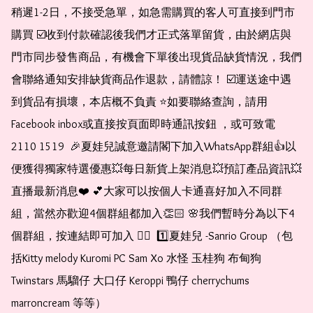
稍遲1-2日，不接受急單，如急需購買的客人可直接到門市
購買 ☑️收到付款確認後我們才正式落單留貨，由於網店與
門市同步發售商品，有機會下單後出現貨品缺貨情況，我們
會聯絡通知安排缺貨商品作退款，請體諒！ ☑️運送途中遇
到貨品有損壞，本店概不負責 ⭐️如要聯絡查詢，請用
Facebook inbox或直接按頁面即時通訊按鈕 ，或可致電 
2110 1519  🎉夏娃兒誠意邀請閣下加入WhatsApp群組👍以
便獲得獨家特選優惠💥每日新貨上架消息💥預訂產品資訊💥
直播最新消息❤️ 💕大家可以按個人卡通喜好加入不同群
組，當然亦歡迎4個群組都加入👏🏻 🌸我們暫時分為以下4
個群組，按連結即可加入 👇🏻  1️⃣夏娃兒 -Sanrio Group （包
括Kitty melody Kuromi PC Sam Xo 水怪 玉桂狗 布甸狗 
Twinstars 馬騮仔 大口仔 Keroppi 鴨仔 cherrychums 
marroncream 等等）  