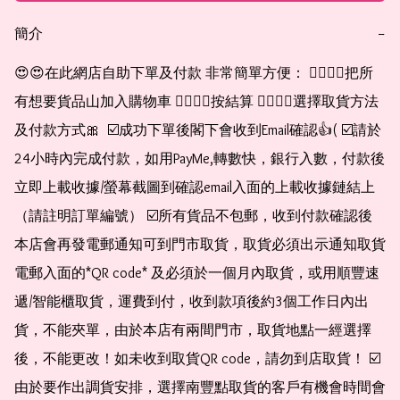
簡介
−
😍😍在此網店自助下單及付款 非常簡單方便： 👉🏻👉🏻把所
有想要貨品山加入購物車 👉🏻👉🏻按結算 👉🏻👉🏻選擇取貨方法
及付款方式🎀  ☑️成功下單後閣下會收到Email確認👍( ☑️請於
24小時內完成付款，如用PayMe,轉數快，銀行入數，付款後
立即上載收據/螢幕截圖到確認email入面的上載收據鏈結上
（請註明訂單編號） ☑️所有貨品不包郵，收到付款確認後
本店會再發電郵通知可到門市取貨，取貨必須出示通知取貨
電郵入面的*QR code* 及必須於一個月內取貨，或用順豐速
遞/智能櫃取貨，運費到付，收到款項後約3個工作日內出
貨，不能夾單，由於本店有兩間門市，取貨地點一經選擇
後，不能更改！如未收到取貨QR code，請勿到店取貨！ ☑️
由於要作出調貨安排，選擇南豐點取貨的客戶有機會時間會