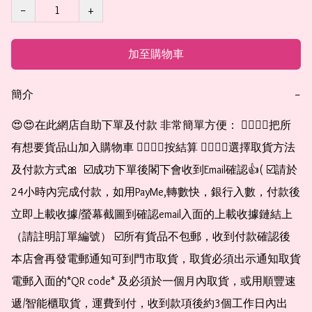
−
+
加至購物車
簡介
−
😍😍在此網店自助下單及付款 非常簡單方便： 👉🏻👉🏻把所
有想要貨品山加入購物車 👉🏻👉🏻按結算 👉🏻👉🏻選擇取貨方法
及付款方式🎀  ☑️成功下單後閣下會收到Email確認👍( ☑️請於
24小時內完成付款，如用PayMe,轉數快，銀行入數，付款後
立即上載收據/螢幕截圖到確認email入面的上載收據鏈結上
（請註明訂單編號） ☑️所有貨品不包郵，收到付款確認後
本店會再發電郵通知可到門市取貨，取貨必須出示通知取貨
電郵入面的*QR code* 及必須於一個月內取貨，或用順豐速
遞/智能櫃取貨，運費到付，收到款項後約3個工作日內出