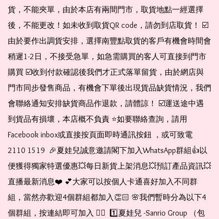
貨，不能夾單，由於本店有兩間門市，取貨地點一經選擇
後，不能更改！如未收到取貨QR code，請勿到店取貨！ ☑️
由於要作出調貨安排，選擇南豐點取貨的客戶有機會時間會
稍遲1-2日，不接受急單，如急需購買的客人可直接到門市
購買 ☑️收到付款確認後我們才正式落單留貨，由於網店與
門市同步發售商品，有機會下單後出現貨品缺貨情況，我們
會聯絡通知安排缺貨商品作退款，請體諒！ ☑️運送途中遇
到貨品有損壞，本店概不負責 ⭐️如要聯絡查詢，請用
Facebook inbox或直接按頁面即時通訊按鈕 ，或可致電 
2110 1519  🎉夏娃兒誠意邀請閣下加入WhatsApp群組👍以
便獲得獨家特選優惠💥每日新貨上架消息💥預訂產品資訊💥
直播最新消息❤️ 💕大家可以按個人卡通喜好加入不同群
組，當然亦歡迎4個群組都加入👏🏻 🌸我們暫時分為以下4
個群組，按連結即可加入 👇🏻  1️⃣夏娃兒 -Sanrio Group （包