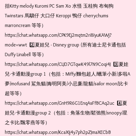
括Kitty melody Kuromi PC Sam Xo 水怪 玉桂狗 布甸狗 
Twinstars 馬騮仔 大口仔 Keroppi 鴨仔 cherrychums 
marroncream 等等）  
https://chat.whatsapp.com/CPK9Ej2mqtm2ri8IyuKAWj?
mode=wwt  2️⃣夏娃兒 - Disney group (所有迪士尼卡通包括
Duffy Linabell 等等）  
https://chat.whatsapp.com/CLJD7GTqwK49l7N9Coqi4J  3️⃣夏娃
兒-卡通動漫group 1（包括：Miffy/麵包超人/蠟筆小新/多啦A
夢/mofusand 鯊魚貓/娒明阿美/小忌廉/龍貓/sailor moon/比卡
超等等）  
https://chat.whatsapp.com/GnH9R6G1EnqAsFfBCAq2uc  4️⃣夏
娃兒-卡通動漫group 2（包括：角落生物/鬆弛熊/snoopy/星
之卡比/飄零燕等等）  
https://chat.whatsapp.com/KcaXIj4y7ph2pZJmaXECbB