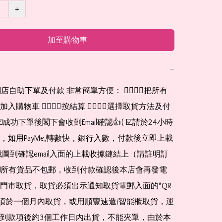
+
加至購物車
−
網店自助下單及付款 非常簡單方便： 👉🏻👉🏻把所有
購物車 👉🏻👉🏻按結算 👉🏻👉🏻選擇取貨方法及付
☑️成功下單後閣下會收到Email確認👍( ☑️請於24小時
，如用PayMe,轉數快，銀行入數，付款後立即上載
截圖到確認email入面的上載收據鏈結上（請註明訂
☑️所有貨品不包郵，收到付款確認後本店會再發電
門市取貨，取貨必須出示通知取貨電郵入面的*QR 
 及必須於一個月內取貨，或用順豐速遞/智能櫃取貨，運
到款項後約3個工作日內出貨，不能夾單，由於本