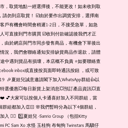
市，取貨地點一經選擇後，不能更改！如未收到取
de，請勿到店取貨！ ☑️由於要作出調貨安排，選擇南
客戶有機會時間會稍遲1-2日，不接受急單，如急
人可直接到門市購買 ☑️收到付款確認後我們才正
，由於網店與門市同步發售商品，有機會下單後出
情況，我們會聯絡通知安排缺貨商品作退款，請體
運送途中遇到貨品有損壞，本店概不負責 ⭐️如要聯絡查
cebook inbox或直接按頁面即時通訊按鈕 ，或可致
1519  🎉夏娃兒誠意邀請閣下加入WhatsApp群組👍以
特選優惠💥每日新貨上架消息💥預訂產品資訊💥直
❤️ 💕大家可以按個人卡通喜好加入不同群組，當
個群組都加入👏🏻 🌸我們暫時分為以下4個群組，
🏻  1️⃣夏娃兒 -Sanrio Group （包括Kitty 
romi PC Sam Xo 水怪 玉桂狗 布甸狗 Twinstars 馬騮仔 