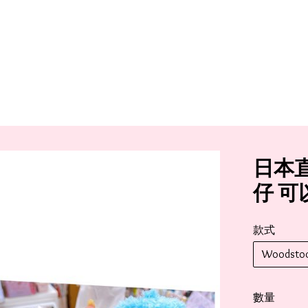
日本直
仔 
款式
Woodsto
數量