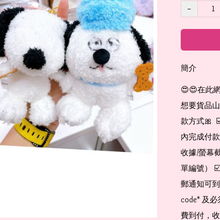
−
簡介
😍😍在此
想要貨品山加入
款方式🎀  
內完成付款
收據/螢幕
單編號） 
郵通知可到
code*
費到付，收