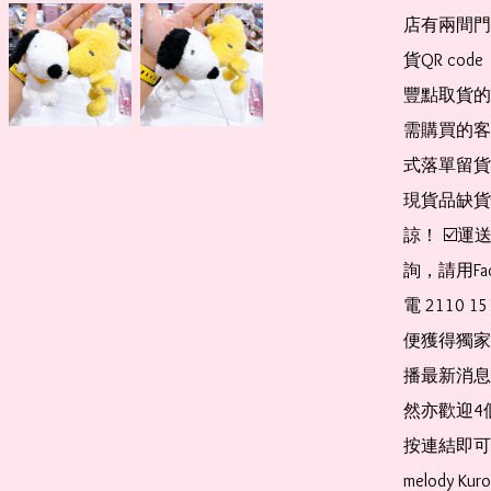
店有兩間門
貨QR co
豐點取貨的
需購買的客
式落單留貨
現貨品缺貨
諒！ ☑️
詢，請用Fa
電 2110 
便獲得獨家
播最新消息
然亦歡迎4
按連結即可加入 
melody Ku