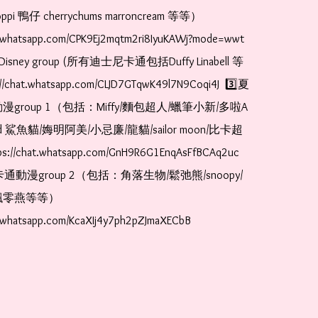
pi 鴨仔 cherrychums marroncream 等等）  
t.whatsapp.com/CPK9Ej2mqtm2ri8IyuKAWj?mode=wwt  
Disney group (所有迪士尼卡通包括Duffy Linabell 等
//chat.whatsapp.com/CLJD7GTqwK49l7N9Coqi4J  3️⃣夏
漫group 1（包括：Miffy/麵包超人/蠟筆小新/多啦A
and 鯊魚貓/娒明阿美/小忌廉/龍貓/sailor moon/比卡超
://chat.whatsapp.com/GnH9R6G1EnqAsFfBCAq2uc  
卡通動漫group 2（包括：角落生物/鬆弛熊/snoopy/
零燕等等）  
t.whatsapp.com/KcaXIj4y7ph2pZJmaXECbB