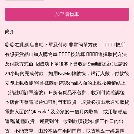
加至購物車
簡介
−
😍😍在此網店自助下單及付款 非常簡單方便： 👉🏻👉🏻把所
有想要貨品山加入購物車 👉🏻👉🏻按結算 👉🏻👉🏻選擇取貨方法
及付款方式🎀  ☑️成功下單後閣下會收到Email確認👍( ☑️請於
24小時內完成付款，如用PayMe,轉數快，銀行入數，付款後
立即上載收據/螢幕截圖到確認email入面的上載收據鏈結上
（請註明訂單編號） ☑️所有貨品不包郵，收到付款確認後
本店會再發電郵通知可到門市取貨，取貨必須出示通知取貨
電郵入面的*QR code* 及必須於一個月內取貨，或用順豐速
遞/智能櫃取貨，運費到付，收到款項後約3個工作日內出
貨，不能夾單，由於本店有兩間門市，取貨地點一經選擇