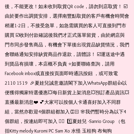
後，不能更改！如未收到取貨QR code，請勿到店取貨！ ☑️
由於要作出調貨安排，選擇南豐點取貨的客戶有機會時間會
稍遲1-2日，不接受急單，如急需購買的客人可直接到門市
購買 ☑️收到付款確認後我們才正式落單留貨，由於網店與
門市同步發售商品，有機會下單後出現貨品缺貨情況，我們
會聯絡通知安排缺貨商品作退款，請體諒！ ☑️運送途中遇
到貨品有損壞，本店概不負責 ⭐️如要聯絡查詢，請用
Facebook inbox或直接按頁面即時通訊按鈕 ，或可致電 
2110 1519  🎉夏娃兒誠意邀請閣下加入WhatsApp群組👍以
便獲得獨家特選優惠💥每日新貨上架消息💥預訂產品資訊💥
直播最新消息❤️ 💕大家可以按個人卡通喜好加入不同群
組，當然亦歡迎4個群組都加入👏🏻 🌸我們暫時分為以下4
個群組，按連結即可加入 👇🏻  1️⃣夏娃兒 -Sanrio Group （包
括Kitty melody Kuromi PC Sam Xo 水怪 玉桂狗 布甸狗 