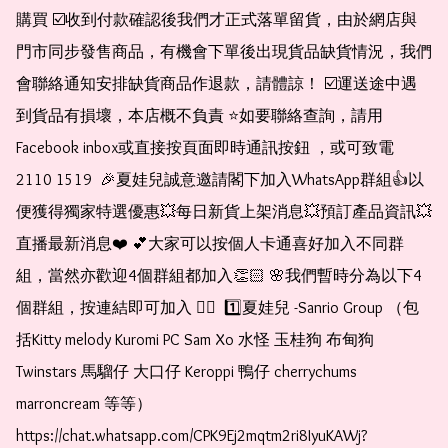
購買 ☑️收到付款確認後我們才正式落單留貨，由於網店與
門市同步發售商品，有機會下單後出現貨品缺貨情況，我們
會聯絡通知安排缺貨商品作退款，請體諒！ ☑️運送途中遇
到貨品有損壞，本店概不負責 ⭐️如要聯絡查詢，請用
Facebook inbox或直接按頁面即時通訊按鈕 ，或可致電 
2110 1519  🎉夏娃兒誠意邀請閣下加入WhatsApp群組👍以
便獲得獨家特選優惠💥每日新貨上架消息💥預訂產品資訊💥
直播最新消息❤️ 💕大家可以按個人卡通喜好加入不同群
組，當然亦歡迎4個群組都加入👏🏻 🌸我們暫時分為以下4
個群組，按連結即可加入 👇🏻  1️⃣夏娃兒 -Sanrio Group （包
括Kitty melody Kuromi PC Sam Xo 水怪 玉桂狗 布甸狗 
Twinstars 馬騮仔 大口仔 Keroppi 鴨仔 cherrychums 
marroncream 等等）  
https://chat.whatsapp.com/CPK9Ej2mqtm2ri8IyuKAWj?