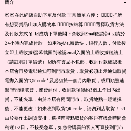
簡介
−
😍😍在此網店自助下單及付款 非常簡單方便： 👉🏻👉🏻把所
有想要貨品山加入購物車 👉🏻👉🏻按結算 👉🏻👉🏻選擇取貨方法
及付款方式🎀  ☑️成功下單後閣下會收到Email確認👍( ☑️請於
24小時內完成付款，如用PayMe,轉數快，銀行入數，付款後
立即上載收據/螢幕截圖到確認email入面的上載收據鏈結上
（請註明訂單編號） ☑️所有貨品不包郵，收到付款確認後
本店會再發電郵通知可到門市取貨，取貨必須出示通知取貨
電郵入面的*QR code* 及必須於一個月內取貨，或用順豐速
遞/智能櫃取貨，運費到付，收到款項後約3個工作日內出
貨，不能夾單，由於本店有兩間門市，取貨地點一經選擇
後，不能更改！如未收到取貨QR code，請勿到店取貨！ ☑️
由於要作出調貨安排，選擇南豐點取貨的客戶有機會時間會
稍遲1-2日，不接受急單，如急需購買的客人可直接到門市