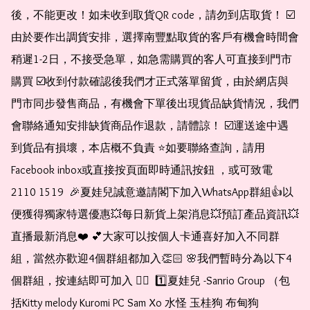
後，不能更改！如未收到取貨QR code，請勿到店取貨！ ☑️
由於要作出調貨安排，選擇南豐點取貨的客戶有機會時間會
稍遲1-2日，不接受急單，如急需購買的客人可直接到門市
購買 ☑️收到付款確認後我們才正式落單留貨，由於網店與
門市同步發售商品，有機會下單後出現貨品缺貨情況，我們
會聯絡通知安排缺貨商品作退款，請體諒！ ☑️運送途中遇
到貨品有損壞，本店概不負責 ⭐️如要聯絡查詢，請用
Facebook inbox或直接按頁面即時通訊按鈕 ，或可致電 
2110 1519  🎉夏娃兒誠意邀請閣下加入WhatsApp群組👍以
便獲得獨家特選優惠💥每日新貨上架消息💥預訂產品資訊💥
直播最新消息❤️ 💕大家可以按個人卡通喜好加入不同群
組，當然亦歡迎4個群組都加入👏🏻 🌸我們暫時分為以下4
個群組，按連結即可加入 👇🏻  1️⃣夏娃兒 -Sanrio Group （包
括Kitty melody Kuromi PC Sam Xo 水怪 玉桂狗 布甸狗 