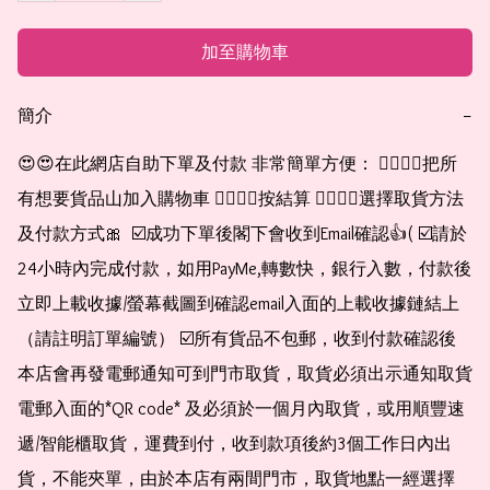
加至購物車
簡介
−
😍😍在此網店自助下單及付款 非常簡單方便： 👉🏻👉🏻把所
有想要貨品山加入購物車 👉🏻👉🏻按結算 👉🏻👉🏻選擇取貨方法
及付款方式🎀  ☑️成功下單後閣下會收到Email確認👍( ☑️請於
24小時內完成付款，如用PayMe,轉數快，銀行入數，付款後
立即上載收據/螢幕截圖到確認email入面的上載收據鏈結上
（請註明訂單編號） ☑️所有貨品不包郵，收到付款確認後
本店會再發電郵通知可到門市取貨，取貨必須出示通知取貨
電郵入面的*QR code* 及必須於一個月內取貨，或用順豐速
遞/智能櫃取貨，運費到付，收到款項後約3個工作日內出
貨，不能夾單，由於本店有兩間門市，取貨地點一經選擇