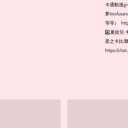
卡通動漫gr
夢/mofus
等等）  https
4️⃣夏娃兒-
星之卡比/飄
https://cha