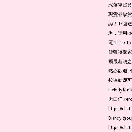
式落單留貨
現貨品缺貨
諒！ ☑️
詢，請用Fa
電 2110 
便獲得獨家
播最新消息
然亦歡迎4
按連結即可加入 
melody Ku
大口仔 Kerop
https://ch
Disney gr
https://ch