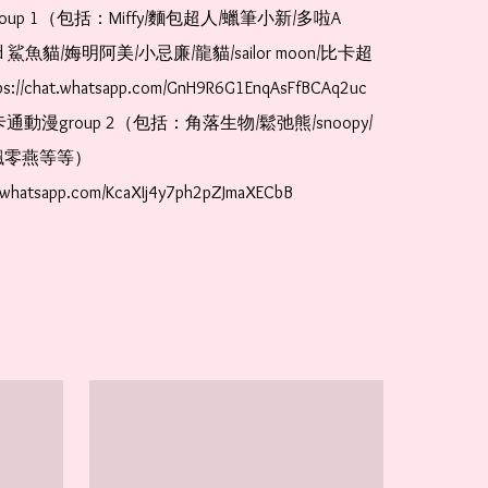
oup 1（包括：Miffy/麵包超人/蠟筆小新/多啦A
and 鯊魚貓/娒明阿美/小忌廉/龍貓/sailor moon/比卡超
://chat.whatsapp.com/GnH9R6G1EnqAsFfBCAq2uc  
卡通動漫group 2（包括：角落生物/鬆弛熊/snoopy/
零燕等等）  
t.whatsapp.com/KcaXIj4y7ph2pZJmaXECbB    