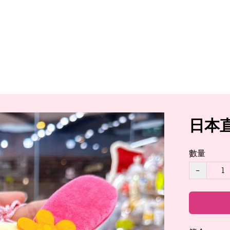
日本直
數量
−