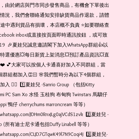
，由於網店與門市同步發售商品，有機會下單後出
情況，我們會聯絡通知安排缺貨商品作退款，請體
運送途中遇到貨品有損壞，本店概不負責 ⭐️如要聯絡查
cebook inbox或直接按頁面即時通訊按鈕 ，或可致
1519  🎉夏娃兒誠意邀請閣下加入WhatsApp群組👍以
特選優惠💥每日新貨上架消息💥預訂產品資訊💥直
❤️ 💕大家可以按個人卡通喜好加入不同群組，當
個群組都加入👏🏻 🌸我們暫時分為以下4個群組，
🏻  1️⃣夏娃兒 -Sanrio Group （包括Kitty 
romi PC Sam Xo 水怪 玉桂狗 布甸狗 Twinstars 馬騮仔 
pi 鴨仔 cherrychums marroncream 等等）  
at.whatsapp.com/JDHm0RnxJLg0ajVCdS1zvk  2️⃣夏娃兒 - 
oup (所有迪士尼卡通包括Duffy Linabell 等等）  
at.whatsapp.com/CLJD7GTqwK49l7N9Coqi4J  3️⃣夏娃兒-