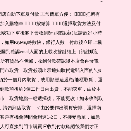
−
購物車 👉🏻👉🏻按結算 👉🏻👉🏻選擇取貨方法及付
☑️成功下單後閣下會收到Email確認👍( ☑️請於24小時
，如用PayMe,轉數快，銀行入數，付款後立即上載
截圖到確認email入面的上載收據鏈結上（請註明訂
☑️所有貨品不包郵，收到付款確認後本店會再發電
門市取貨，取貨必須出示通知取貨電郵入面的*QR 
 及必須於一個月內取貨，或用順豐速遞/智能櫃取貨，運
到款項後約3個工作日內出貨，不能夾單，由於本
市，取貨地點一經選擇後，不能更改！如未收到取
de，請勿到店取貨！ ☑️由於要作出調貨安排，選擇南
客戶有機會時間會稍遲1-2日，不接受急單，如急
人可直接到門市購買 ☑️收到付款確認後我們才正