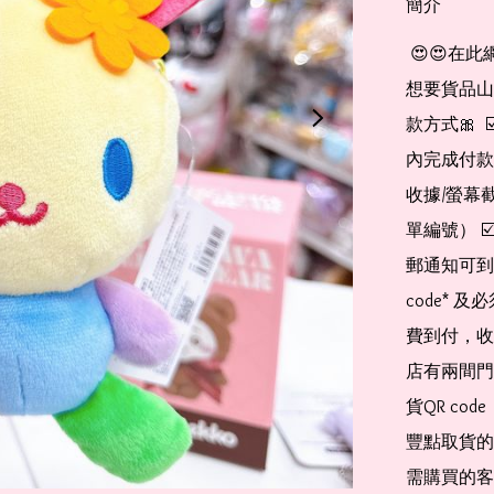
簡介
 😍😍在此網店自助下單及付款 非常簡單方便： 👉🏻👉🏻把所有
想要貨品山加入
款方式🎀  
內完成付款
收據/螢幕
單編號） 
郵通知可到
code*
費到付，收
店有兩間門
貨QR co
豐點取貨的
需購買的客