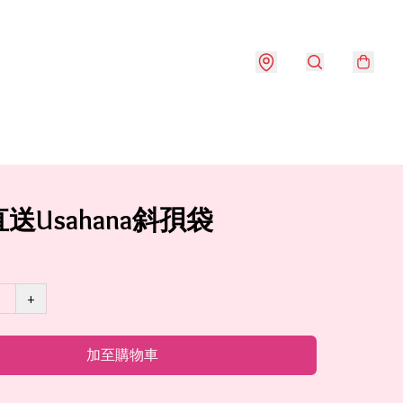
送Usahana斜孭袋
+
加至購物車