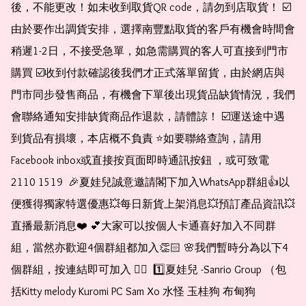
後，不能更改！如未收到取貨QR code，請勿到店取貨！ ☑️
由於要作出調貨安排，選擇南豐點取貨的客戶有機會時間會
稍遲1-2日，不接受急單，如急需購買的客人可直接到門市
購買 ☑️收到付款確認後我們才正式落單留貨，由於網店與
門市同步發售商品，有機會下單後出現貨品缺貨情況，我們
會聯絡通知安排缺貨商品作退款，請體諒！ ☑️運送途中遇
到貨品有損壞，本店概不負責 ⭐️如要聯絡查詢，請用
Facebook inbox或直接按頁面即時通訊按鈕 ，或可致電 
2110 1519  🎉夏娃兒誠意邀請閣下加入WhatsApp群組👍以
便獲得獨家特選優惠💥每日新貨上架消息💥預訂產品資訊💥
直播最新消息❤️ 💕大家可以按個人卡通喜好加入不同群
組，當然亦歡迎4個群組都加入👏🏻 🌸我們暫時分為以下4
個群組，按連結即可加入 👇🏻  1️⃣夏娃兒 -Sanrio Group （包
括Kitty melody Kuromi PC Sam Xo 水怪 玉桂狗 布甸狗 