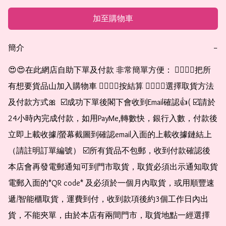
加至購物車
簡介
−
😍😍在此網店自助下單及付款 非常簡單方便： 👉🏻👉🏻把所
有想要貨品山加入購物車 👉🏻👉🏻按結算 👉🏻👉🏻選擇取貨方法
及付款方式🎀  ☑️成功下單後閣下會收到Email確認👍( ☑️請於
24小時內完成付款，如用PayMe,轉數快，銀行入數，付款後
立即上載收據/螢幕截圖到確認email入面的上載收據鏈結上
（請註明訂單編號） ☑️所有貨品不包郵，收到付款確認後
本店會再發電郵通知可到門市取貨，取貨必須出示通知取貨
電郵入面的*QR code* 及必須於一個月內取貨，或用順豐速
遞/智能櫃取貨，運費到付，收到款項後約3個工作日內出
貨，不能夾單，由於本店有兩間門市，取貨地點一經選擇