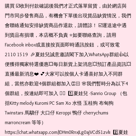
購買 ☑️收到付款確認後我們才正式落單留貨，由於網店與
門市同步發售商品，有機會下單後出現貨品缺貨情況，我們
會聯絡通知安排缺貨商品作退款，請體諒！ ☑️運送途中遇
到貨品有損壞，本店概不負責 ⭐️如要聯絡查詢，請用
Facebook inbox或直接按頁面即時通訊按鈕 ，或可致電 
2110 1519  🎉夏娃兒誠意邀請閣下加入WhatsApp群組👍以
便獲得獨家特選優惠💥每日新貨上架消息💥預訂產品資訊💥
直播最新消息❤️ 💕大家可以按個人卡通喜好加入不同群
組，當然亦歡迎4個群組都加入👏🏻 🌸我們暫時分為以下4
個群組，按連結即可加入 👇🏻  1️⃣夏娃兒 -Sanrio Group （包
括Kitty melody Kuromi PC Sam Xo 水怪 玉桂狗 布甸狗 
Twinstars 馬騮仔 大口仔 Keroppi 鴨仔 cherrychums 
marroncream 等等）  
https://chat.whatsapp.com/JDHm0RnxJLg0ajVCdS1zvk  2️⃣夏娃