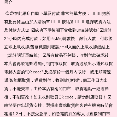
簡介
−
 😍😍在此網店自助下單及付款 非常簡單方便： 👉🏻👉🏻把所
有想要貨品山加入購物車 👉🏻👉🏻按結算 👉🏻👉🏻選擇取貨方法
及付款方式🎀  ☑️成功下單後閣下會收到Email確認👍( ☑️請於
24小時內完成付款，如用PayMe,轉數快，銀行入數，付款後
立即上載收據/螢幕截圖到確認email入面的上載收據鏈結上
（請註明訂單編號） ☑️所有貨品不包郵，收到付款確認後
本店會再發電郵通知可到門市取貨，取貨必須出示通知取貨
電郵入面的*QR code* 及必須於一個月內取貨，或用順豐速
遞/智能櫃取貨，運費到付，收到款項後約3個工作日內出
貨，不能夾單，由於本店有兩間門市，取貨地點一經選擇
後，不能更改！如未收到取貨QR code，請勿到店取貨！ ☑️
由於要作出調貨安排，選擇南豐點取貨的客戶有機會時間會
稍遲1-2日，不接受急單，如急需購買的客人可直接到門市