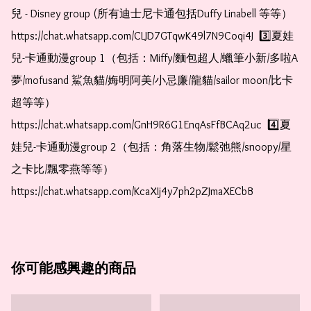
兒 - Disney group (所有迪士尼卡通包括Duffy Linabell 等等）  
https://chat.whatsapp.com/CLJD7GTqwK49l7N9Coqi4J  3️⃣夏娃
兒-卡通動漫group 1（包括：Miffy/麵包超人/蠟筆小新/多啦A
夢/mofusand 鯊魚貓/娒明阿美/小忌廉/龍貓/sailor moon/比卡
超等等）  
https://chat.whatsapp.com/GnH9R6G1EnqAsFfBCAq2uc  4️⃣夏
娃兒-卡通動漫group 2（包括：角落生物/鬆弛熊/snoopy/星
之卡比/飄零燕等等）  
https://chat.whatsapp.com/KcaXIj4y7ph2pZJmaXECbB    
你可能感興趣的商品