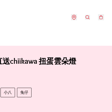
送chiikawa 扭蛋雲朵燈
小八
兔仔