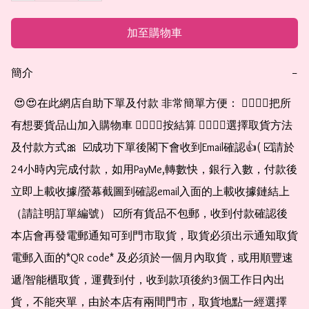
加至購物車
簡介
−
 😍😍在此網店自助下單及付款 非常簡單方便： 👉🏻👉🏻把所
有想要貨品山加入購物車 👉🏻👉🏻按結算 👉🏻👉🏻選擇取貨方法
及付款方式🎀  ☑️成功下單後閣下會收到Email確認👍( ☑️請於
24小時內完成付款，如用PayMe,轉數快，銀行入數，付款後
立即上載收據/螢幕截圖到確認email入面的上載收據鏈結上
（請註明訂單編號） ☑️所有貨品不包郵，收到付款確認後
本店會再發電郵通知可到門市取貨，取貨必須出示通知取貨
電郵入面的*QR code* 及必須於一個月內取貨，或用順豐速
遞/智能櫃取貨，運費到付，收到款項後約3個工作日內出
貨，不能夾單，由於本店有兩間門市，取貨地點一經選擇