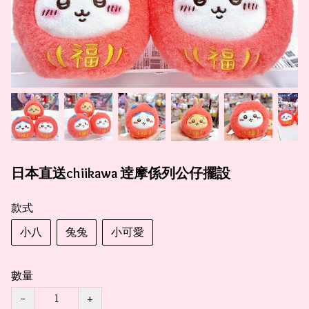
日本直送chiikawa 逹摩係列公仔擺設
款式
小八
兔兔
小可愛
數量
−
+