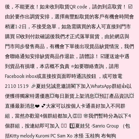
後，不能更改！如未收到取貨QR code，請勿到店取貨！ ☑️
由於要作出調貨安排，選擇南豐點取貨的客戶有機會時間會
稍遲1-2日，不接受急單，如急需購買的客人可直接到門市
購買 ☑️收到付款確認後我們才正式落單留貨，由於網店與
門市同步發售商品，有機會下單後出現貨品缺貨情況，我們
會聯絡通知安排缺貨商品作退款，請體諒！ ☑️運送途中遇
到貨品有損壞，本店概不負責 ⭐️如要聯絡查詢，請用
Facebook inbox或直接按頁面即時通訊按鈕 ，或可致電 
2110 1519  🎉夏娃兒誠意邀請閣下加入WhatsApp群組👍以
便獲得獨家特選優惠💥每日新貨上架消息💥預訂產品資訊💥
直播最新消息❤️ 💕大家可以按個人卡通喜好加入不同群
組，當然亦歡迎4個群組都加入👏🏻 🌸我們暫時分為以下4
個群組，按連結即可加入 👇🏻  1️⃣夏娃兒 -Sanrio Group （包
括Kitty melody Kuromi PC Sam Xo 水怪 玉桂狗 布甸狗 