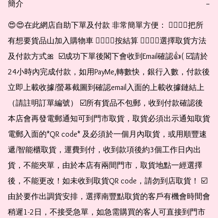
簡介
−
😍😍在此網店自助下單及付款 非常簡單方便： 👉🏻👉🏻把所
有想要貨品山加入購物車 👉🏻👉🏻按結算 👉🏻👉🏻選擇取貨方法
及付款方式🎀  ☑️成功下單後閣下會收到Email確認👍( ☑️請於
24小時內完成付款，如用PayMe,轉數快，銀行入數，付款後
立即上載收據/螢幕截圖到確認email入面的上載收據鏈結上
（請註明訂單編號） ☑️所有貨品不包郵，收到付款確認後
本店會再發電郵通知可到門市取貨，取貨必須出示通知取貨
電郵入面的*QR code* 及必須於一個月內取貨，或用順豐速
遞/智能櫃取貨，運費到付，收到款項後約3個工作日內出
貨，不能夾單，由於本店有兩間門市，取貨地點一經選擇
後，不能更改！如未收到取貨QR code，請勿到店取貨！ ☑️
由於要作出調貨安排，選擇南豐點取貨的客戶有機會時間會
稍遲1-2日，不接受急單，如急需購買的客人可直接到門市