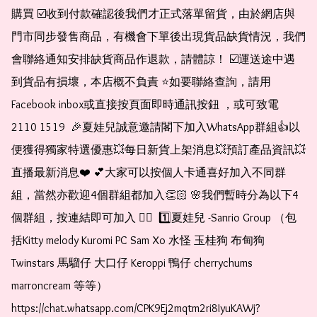
購買 ☑️收到付款確認後我們才正式落單留貨，由於網店與
門市同步發售商品，有機會下單後出現貨品缺貨情況，我們
會聯絡通知安排缺貨商品作退款，請體諒！ ☑️運送途中遇
到貨品有損壞，本店概不負責 ⭐️如要聯絡查詢，請用
Facebook inbox或直接按頁面即時通訊按鈕 ，或可致電 
2110 1519  🎉夏娃兒誠意邀請閣下加入WhatsApp群組👍以
便獲得獨家特選優惠💥每日新貨上架消息💥預訂產品資訊💥
直播最新消息❤️ 💕大家可以按個人卡通喜好加入不同群
組，當然亦歡迎4個群組都加入👏🏻 🌸我們暫時分為以下4
個群組，按連結即可加入 👇🏻  1️⃣夏娃兒 -Sanrio Group （包
括Kitty melody Kuromi PC Sam Xo 水怪 玉桂狗 布甸狗 
Twinstars 馬騮仔 大口仔 Keroppi 鴨仔 cherrychums 
marroncream 等等）  
https://chat.whatsapp.com/CPK9Ej2mqtm2ri8IyuKAWj?