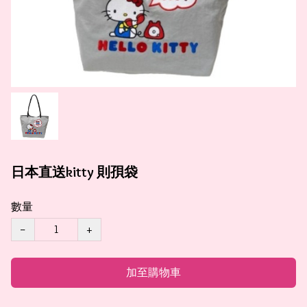
日本直送kitty 則孭袋
數量
−
+
加至購物車