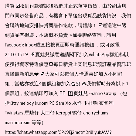
購買 ☑️收到付款確認後我們才正式落單留貨，由於網店與
門市同步發售商品，有機會下單後出現貨品缺貨情況，我們
會聯絡通知安排缺貨商品作退款，請體諒！ ☑️運送途中遇
到貨品有損壞，本店概不負責 ⭐️如要聯絡查詢，請用
Facebook inbox或直接按頁面即時通訊按鈕 ，或可致電 
2110 1519  🎉夏娃兒誠意邀請閣下加入WhatsApp群組👍以
便獲得獨家特選優惠💥每日新貨上架消息💥預訂產品資訊💥
直播最新消息❤️ 💕大家可以按個人卡通喜好加入不同群
組，當然亦歡迎4個群組都加入👏🏻 🌸我們暫時分為以下4
個群組，按連結即可加入 👇🏻  1️⃣夏娃兒 -Sanrio Group （包
括Kitty melody Kuromi PC Sam Xo 水怪 玉桂狗 布甸狗 
Twinstars 馬騮仔 大口仔 Keroppi 鴨仔 cherrychums 
marroncream 等等）  
https://chat.whatsapp.com/CPK9Ej2mqtm2ri8IyuKAWj?