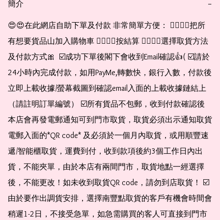
簡介
−
😍😍在此網店自助下單及付款 非常簡單方便： 👉🏻👉🏻把所
有想要貨品山加入購物車 👉🏻👉🏻按結算 👉🏻👉🏻選擇取貨方法
及付款方式🎀  ☑️成功下單後閣下會收到Email確認👍( ☑️請於
24小時內完成付款，如用PayMe,轉數快，銀行入數，付款後
立即上載收據/螢幕截圖到確認email入面的上載收據鏈結上
（請註明訂單編號） ☑️所有貨品不包郵，收到付款確認後
本店會再發電郵通知可到門市取貨，取貨必須出示通知取貨
電郵入面的*QR code* 及必須於一個月內取貨，或用順豐速
遞/智能櫃取貨，運費到付，收到款項後約3個工作日內出
貨，不能夾單，由於本店有兩間門市，取貨地點一經選擇
後，不能更改！如未收到取貨QR code，請勿到店取貨！ ☑️
由於要作出調貨安排，選擇南豐點取貨的客戶有機會時間會
稍遲1-2日，不接受急單，如急需購買的客人可直接到門市