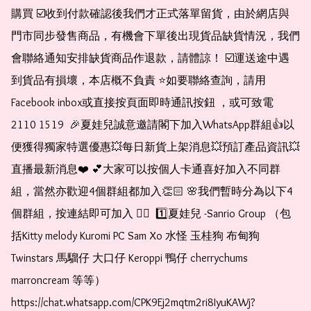
購買 ☑️收到付款確認後我們才正式落單留貨，由於網店與
門市同步發售商品，有機會下單後出現貨品缺貨情況，我們
會聯絡通知安排缺貨商品作退款，請體諒！ ☑️運送途中遇
到貨品有損壞，本店概不負責 ⭐️如要聯絡查詢，請用
Facebook inbox或直接按頁面即時通訊按鈕 ，或可致電 
2110 1519  🎉夏娃兒誠意邀請閣下加入WhatsApp群組👍以
便獲得獨家特選優惠💥每日新貨上架消息💥預訂產品資訊💥
直播最新消息❤️ 💕大家可以按個人卡通喜好加入不同群
組，當然亦歡迎4個群組都加入👏🏻 🌸我們暫時分為以下4
個群組，按連結即可加入 👇🏻  1️⃣夏娃兒 -Sanrio Group （包
括Kitty melody Kuromi PC Sam Xo 水怪 玉桂狗 布甸狗 
Twinstars 馬騮仔 大口仔 Keroppi 鴨仔 cherrychums 
marroncream 等等）  
https://chat.whatsapp.com/CPK9Ej2mqtm2ri8IyuKAWj?