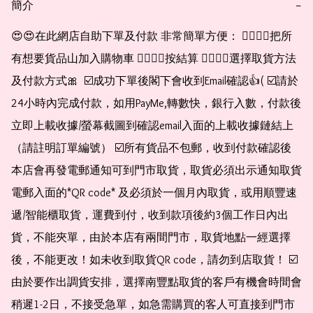
簡介
−
😍😍在此網店自助下單及付款 非常簡單方便： 👉🏻👉🏻把所
有想要貨品山加入購物車 👉🏻👉🏻按結算 👉🏻👉🏻選擇取貨方法
及付款方式🎀  ☑️成功下單後閣下會收到Email確認👍( ☑️請於
24小時內完成付款，如用PayMe,轉數快，銀行入數，付款後
立即上載收據/螢幕截圖到確認email入面的上載收據鏈結上
（請註明訂單編號） ☑️所有貨品不包郵，收到付款確認後
本店會再發電郵通知可到門市取貨，取貨必須出示通知取貨
電郵入面的*QR code* 及必須於一個月內取貨，或用順豐速
遞/智能櫃取貨，運費到付，收到款項後約3個工作日內出
貨，不能夾單，由於本店有兩間門市，取貨地點一經選擇
後，不能更改！如未收到取貨QR code，請勿到店取貨！ ☑️
由於要作出調貨安排，選擇南豐點取貨的客戶有機會時間會
稍遲1-2日，不接受急單，如急需購買的客人可直接到門市