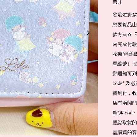
簡介
😍😍在此
想要貨品山加入
款方式🎀  
內完成付款
收據/螢幕
單編號） 
郵通知可到
code*
費到付，收
店有兩間門
貨QR co
豐點取貨的
需購買的客