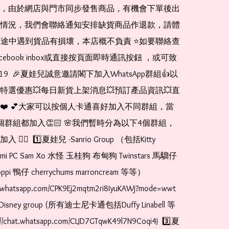
，由於網店與門市同步發售商品，有機會下單後出
情況，我們會聯絡通知安排缺貨商品作退款，請體
運送途中遇到貨品有損壞，本店概不負責 ⭐️如要聯絡查
cebook inbox或直接按頁面即時通訊按鈕 ，或可致
1519  🎉夏娃兒誠意邀請閣下加入WhatsApp群組👍以
特選優惠💥每日新貨上架消息💥預訂產品資訊💥直
❤️ 💕大家可以按個人卡通喜好加入不同群組，當
個群組都加入👏🏻 🌸我們暫時分為以下4個群組，
🏻  1️⃣夏娃兒 -Sanrio Group （包括Kitty 
romi PC Sam Xo 水怪 玉桂狗 布甸狗 Twinstars 馬騮仔 
pi 鴨仔 cherrychums marroncream 等等）  
t.whatsapp.com/CPK9Ej2mqtm2ri8IyuKAWj?mode=wwt  
Disney group (所有迪士尼卡通包括Duffy Linabell 等
//chat.whatsapp.com/CLJD7GTqwK49l7N9Coqi4J  3️⃣夏