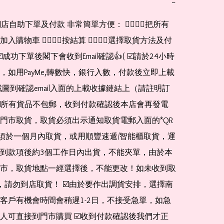
−
網店自助下單及付款 非常簡單方便： 👉🏻👉🏻把所有
購物車 👉🏻👉🏻按結算 👉🏻👉🏻選擇取貨方法及付
☑️成功下單後閣下會收到Email確認👍( ☑️請於24小時
，如用PayMe,轉數快，銀行入數，付款後立即上載
截圖到確認email入面的上載收據鏈結上（請註明訂
☑️所有貨品不包郵，收到付款確認後本店會再發電
門市取貨，取貨必須出示通知取貨電郵入面的*QR 
 及必須於一個月內取貨，或用順豐速遞/智能櫃取貨，運
到款項後約3個工作日內出貨，不能夾單，由於本
市，取貨地點一經選擇後，不能更改！如未收到取
de，請勿到店取貨！ ☑️由於要作出調貨安排，選擇南
客戶有機會時間會稍遲1-2日，不接受急單，如急
人可直接到門市購買 ☑️收到付款確認後我們才正