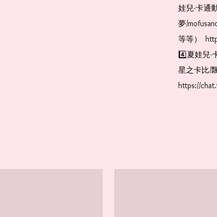
娃兒-卡通動
夢/mofus
等等）  https
4️⃣夏娃兒-
星之卡比/飄
https://cha