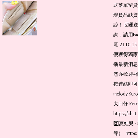
式落單留貨
現貨品缺貨
諒！ ☑️
詢，請用Fa
電 2110 
便獲得獨家
播最新消息
然亦歡迎4
按連結即可加入 
melody Ku
大口仔 Kerop
https://cha
2️⃣夏娃兒 - 
等）  https: