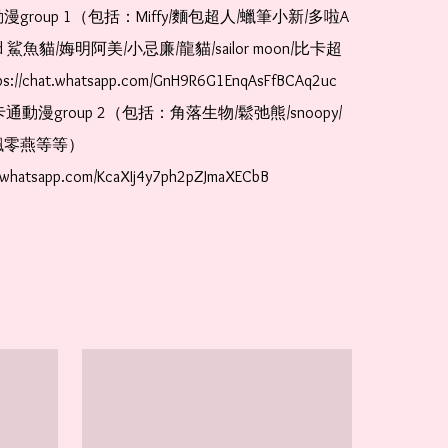
漫group 1（包括：Miffy/麵包超人/蠟筆小新/多啦A
and 鯊魚貓/娒明阿美/小忌廉/龍貓/sailor moon/比卡超
://chat.whatsapp.com/GnH9R6G1EnqAsFfBCAq2uc  
卡通動漫group 2（包括：角落生物/鬆弛熊/snoopy/
零燕等等）  
t.whatsapp.com/KcaXIj4y7ph2pZJmaXECbB