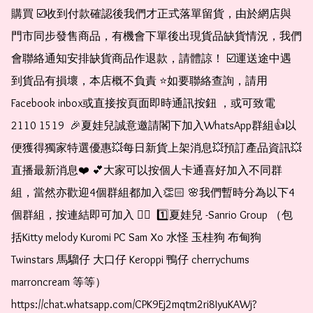
購買 ☑️收到付款確認後我們才正式落單留貨，由於網店與
門市同步發售商品，有機會下單後出現貨品缺貨情況，我們
會聯絡通知安排缺貨商品作退款，請體諒！ ☑️運送途中遇
到貨品有損壞，本店概不負責 ⭐️如要聯絡查詢，請用
Facebook inbox或直接按頁面即時通訊按鈕 ，或可致電 
2110 1519  🎉夏娃兒誠意邀請閣下加入WhatsApp群組👍以
便獲得獨家特選優惠💥每日新貨上架消息💥預訂產品資訊💥
直播最新消息❤️ 💕大家可以按個人卡通喜好加入不同群
組，當然亦歡迎4個群組都加入👏🏻 🌸我們暫時分為以下4
個群組，按連結即可加入 👇🏻  1️⃣夏娃兒 -Sanrio Group （包
括Kitty melody Kuromi PC Sam Xo 水怪 玉桂狗 布甸狗 
Twinstars 馬騮仔 大口仔 Keroppi 鴨仔 cherrychums 
marroncream 等等）  
https://chat.whatsapp.com/CPK9Ej2mqtm2ri8IyuKAWj?