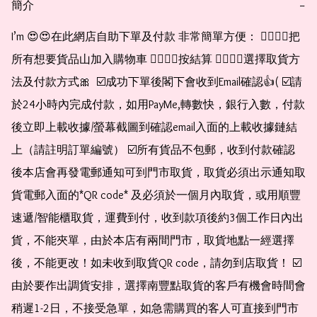
簡介
−
I’m 😍😍在此網店自助下單及付款 非常簡單方便： 👉🏻👉🏻把
所有想要貨品山加入購物車 👉🏻👉🏻按結算 👉🏻👉🏻選擇取貨方
法及付款方式🎀  ☑️成功下單後閣下會收到Email確認👍( ☑️請
於24小時內完成付款，如用PayMe,轉數快，銀行入數，付款
後立即上載收據/螢幕截圖到確認email入面的上載收據鏈結
上（請註明訂單編號） ☑️所有貨品不包郵，收到付款確認
後本店會再發電郵通知可到門市取貨，取貨必須出示通知取
貨電郵入面的*QR code* 及必須於一個月內取貨，或用順豐
速遞/智能櫃取貨，運費到付，收到款項後約3個工作日內出
貨，不能夾單，由於本店有兩間門市，取貨地點一經選擇
後，不能更改！如未收到取貨QR code，請勿到店取貨！ ☑️
由於要作出調貨安排，選擇南豐點取貨的客戶有機會時間會
稍遲1-2日，不接受急單，如急需購買的客人可直接到門市