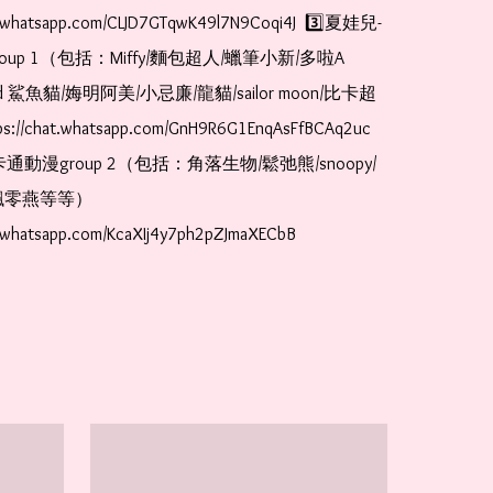
at.whatsapp.com/CLJD7GTqwK49l7N9Coqi4J  3️⃣夏娃兒-
oup 1（包括：Miffy/麵包超人/蠟筆小新/多啦A
and 鯊魚貓/娒明阿美/小忌廉/龍貓/sailor moon/比卡超
://chat.whatsapp.com/GnH9R6G1EnqAsFfBCAq2uc  
卡通動漫group 2（包括：角落生物/鬆弛熊/snoopy/
零燕等等）  
t.whatsapp.com/KcaXIj4y7ph2pZJmaXECbB    