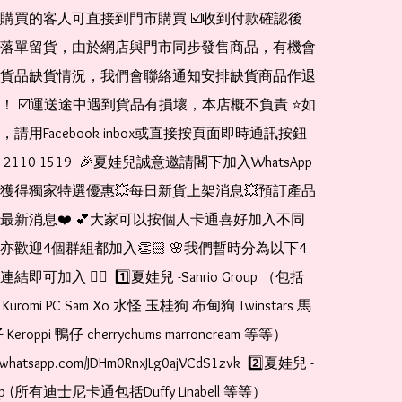
購買的客人可直接到門市購買 ☑️收到付款確認後
落單留貨，由於網店與門市同步發售商品，有機會
貨品缺貨情況，我們會聯絡通知安排缺貨商品作退
！ ☑️運送途中遇到貨品有損壞，本店概不負責 ⭐️如
請用Facebook inbox或直接按頁面即時通訊按鈕 
110 1519  🎉夏娃兒誠意邀請閣下加入WhatsApp
便獲得獨家特選優惠💥每日新貨上架消息💥預訂產品
播最新消息❤️ 💕大家可以按個人卡通喜好加入不同
亦歡迎4個群組都加入👏🏻 🌸我們暫時分為以下4
可加入 👇🏻  1️⃣夏娃兒 -Sanrio Group （包括
ody Kuromi PC Sam Xo 水怪 玉桂狗 布甸狗 Twinstars 馬
roppi 鴨仔 cherrychums marroncream 等等）  
at.whatsapp.com/JDHm0RnxJLg0ajVCdS1zvk  2️⃣夏娃兒 - 
oup (所有迪士尼卡通包括Duffy Linabell 等等）  