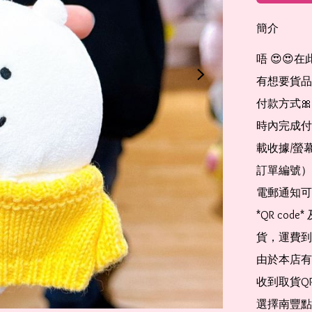
簡介
唔 😍😍
有想要貨品山加
付款方式🎀 
時內完成付
載收據/螢
訂單編號）
電郵通知可
*QR co
貨，運費到
由於本店有
收到取貨QR
選擇南豐點