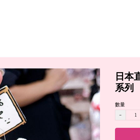
日本直
系列
數量
−