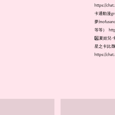
https://ch
卡通動漫gr
夢/mofus
等等）  https
4️⃣夏娃兒-
星之卡比/飄
https://cha