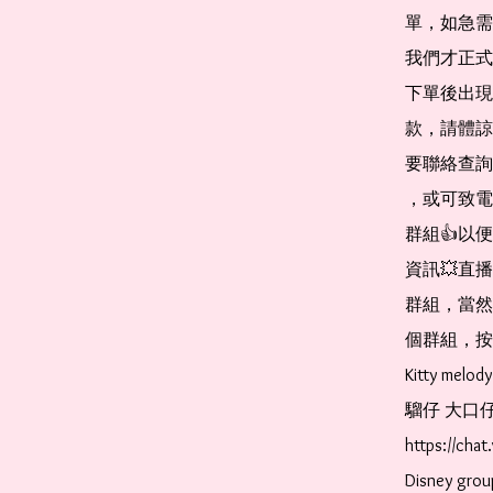
單，如急需
我們才正式
下單後出現
款，請體諒
要聯絡查詢，
，或可致電 2
群組👍以
資訊💥直
群組，當然
個群組，按連結即
Kitty mel
騮仔 大口仔 Ke
https://ch
Disney gr