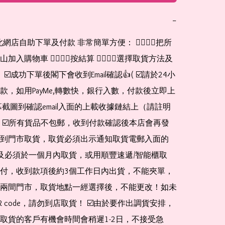
−
在此網店自助下單及付款 非常簡單方便： 👉🏻👉🏻把所
入購物車 👉🏻👉🏻按結算 👉🏻👉🏻選擇取貨方法及
 ☑️成功下單後閣下會收到Email確認👍( ☑️請於24小
款，如用PayMe,轉數快，銀行入數，付款後立即上
幕截圖到確認email入面的上載收據鏈結上（請註明
 ☑️所有貨品不包郵，收到付款確認後本店會再發
到門市取貨，取貨必須出示通知取貨電郵入面的
de* 及必須於一個月內取貨，或用順豐速遞/智能櫃取
付，收到款項後約3個工作日內出貨，不能夾單，
兩間門市，取貨地點一經選擇後，不能更改！如未
 code，請勿到店取貨！ ☑️由於要作出調貨安排，
取貨的客戶有機會時間會稍遲1-2日，不接受急