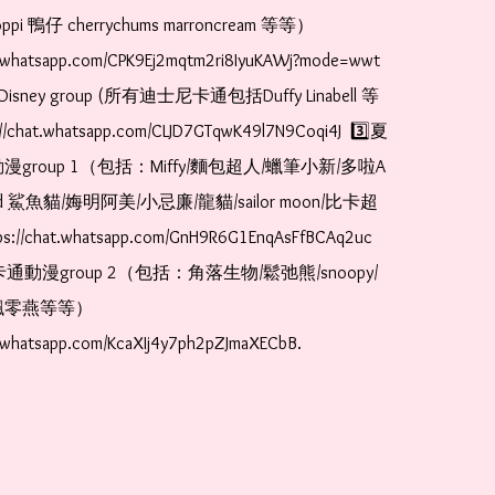
pi 鴨仔 cherrychums marroncream 等等）  
t.whatsapp.com/CPK9Ej2mqtm2ri8IyuKAWj?mode=wwt  
Disney group (所有迪士尼卡通包括Duffy Linabell 等
//chat.whatsapp.com/CLJD7GTqwK49l7N9Coqi4J  3️⃣夏
漫group 1（包括：Miffy/麵包超人/蠟筆小新/多啦A
and 鯊魚貓/娒明阿美/小忌廉/龍貓/sailor moon/比卡超
://chat.whatsapp.com/GnH9R6G1EnqAsFfBCAq2uc  
卡通動漫group 2（包括：角落生物/鬆弛熊/snoopy/
零燕等等）  
t.whatsapp.com/KcaXIj4y7ph2pZJmaXECbB. 