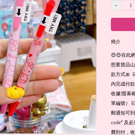
−
簡介
😍😍在此
想要貨品山加入
款方式🎀  
內完成付款
收據/螢幕
單編號） 
郵通知可到
code*
費到付，收