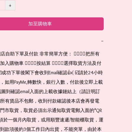
+
加至購物車
−
網店自助下單及付款 非常簡單方便： 👉🏻👉🏻把所有
購物車 👉🏻👉🏻按結算 👉🏻👉🏻選擇取貨方法及付
☑️成功下單後閣下會收到Email確認👍( ☑️請於24小時
，如用PayMe,轉數快，銀行入數，付款後立即上載
截圖到確認email入面的上載收據鏈結上（請註明訂
☑️所有貨品不包郵，收到付款確認後本店會再發電
門市取貨，取貨必須出示通知取貨電郵入面的*QR 
 及必須於一個月內取貨，或用順豐速遞/智能櫃取貨，運
到款項後約3個工作日內出貨，不能夾單，由於本