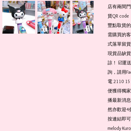
店有兩間門
貨QR co
豐點取貨的
需購買的客
式落單留貨
現貨品缺貨
諒！ ☑️
詢，請用Fa
電 2110 
便獲得獨家
播最新消息
然亦歡迎4
按連結即可加入 
melody Ku