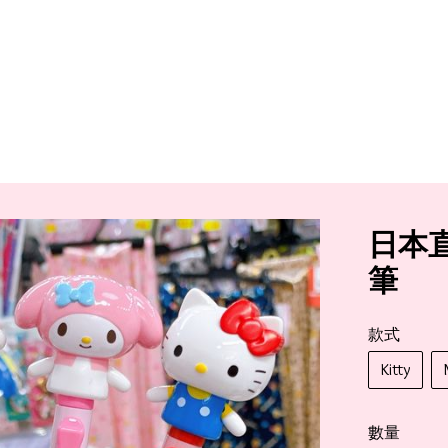
日本直
筆
款式
Kitty
數量