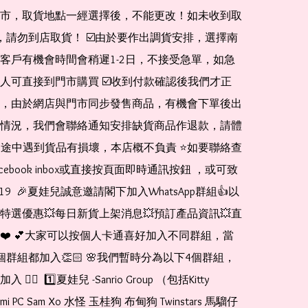
市，取貨地點一經選擇後，不能更改！如未收到取
de，請勿到店取貨！ ☑️由於要作出調貨安排，選擇南
客戶有機會時間會稍遲1-2日，不接受急單，如急
人可直接到門市購買 ☑️收到付款確認後我們才正
，由於網店與門市同步發售商品，有機會下單後出
情況，我們會聯絡通知安排缺貨商品作退款，請體
運送途中遇到貨品有損壞，本店概不負責 ⭐️如要聯絡查
cebook inbox或直接按頁面即時通訊按鈕 ，或可致
1519  🎉夏娃兒誠意邀請閣下加入WhatsApp群組👍以
特選優惠💥每日新貨上架消息💥預訂產品資訊💥直
❤️ 💕大家可以按個人卡通喜好加入不同群組，當
個群組都加入👏🏻 🌸我們暫時分為以下4個群組，
🏻  1️⃣夏娃兒 -Sanrio Group （包括Kitty 
romi PC Sam Xo 水怪 玉桂狗 布甸狗 Twinstars 馬騮仔 