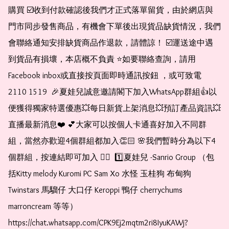
購買 ☑️收到付款確認後我們才正式落單留貨，由於網店與
門市同步發售商品，有機會下單後出現貨品缺貨情況，我們
會聯絡通知安排缺貨商品作退款，請體諒！ ☑️運送途中遇
到貨品有損壞，本店概不負責 ⭐️如要聯絡查詢，請用
Facebook inbox或直接按頁面即時通訊按鈕 ，或可致電 
2110 1519  🎉夏娃兒誠意邀請閣下加入WhatsApp群組👍以
便獲得獨家特選優惠💥每日新貨上架消息💥預訂產品資訊💥
直播最新消息❤️ 💕大家可以按個人卡通喜好加入不同群
組，當然亦歡迎4個群組都加入👏🏻 🌸我們暫時分為以下4
個群組，按連結即可加入 👇🏻  1️⃣夏娃兒 -Sanrio Group （包
括Kitty melody Kuromi PC Sam Xo 水怪 玉桂狗 布甸狗 
Twinstars 馬騮仔 大口仔 Keroppi 鴨仔 cherrychums 
marroncream 等等）  
https://chat.whatsapp.com/CPK9Ej2mqtm2ri8IyuKAWj?