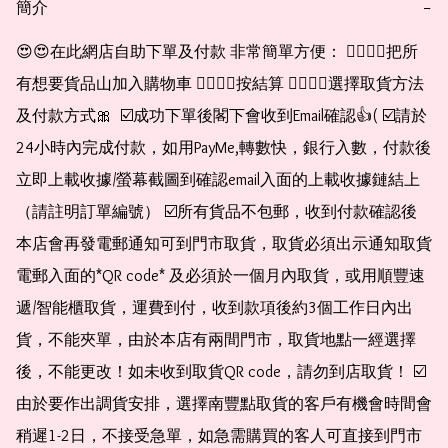
簡介
−
😍😍在此網店自助下單及付款 非常簡單方便： 👉🏻👉🏻把所
有想要貨品山加入購物車 👉🏻👉🏻按結算 👉🏻👉🏻選擇取貨方法
及付款方式🎀  ☑️成功下單後閣下會收到Email確認👍( ☑️請於
24小時內完成付款，如用PayMe,轉數快，銀行入數，付款後
立即上載收據/螢幕截圖到確認email入面的上載收據鏈結上
（請註明訂單編號） ☑️所有貨品不包郵，收到付款確認後
本店會再發電郵通知可到門市取貨，取貨必須出示通知取貨
電郵入面的*QR code* 及必須於一個月內取貨，或用順豐速
遞/智能櫃取貨，運費到付，收到款項後約3個工作日內出
貨，不能夾單，由於本店有兩間門市，取貨地點一經選擇
後，不能更改！如未收到取貨QR code，請勿到店取貨！ ☑️
由於要作出調貨安排，選擇南豐點取貨的客戶有機會時間會
稍遲1-2日，不接受急單，如急需購買的客人可直接到門市