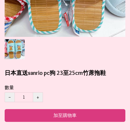
日本直送sanrio pc狗 23至25cm竹蓆拖鞋
數量
−
+
加至購物車