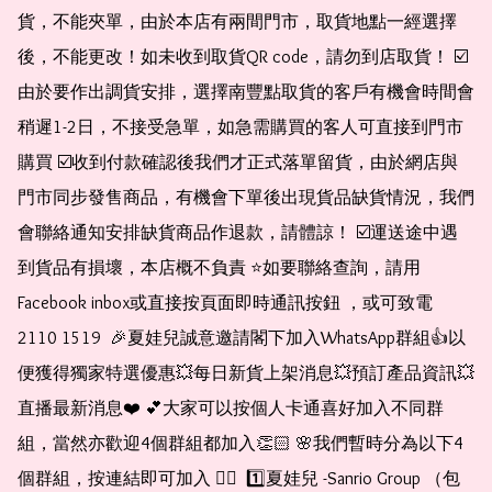
貨，不能夾單，由於本店有兩間門市，取貨地點一經選擇
後，不能更改！如未收到取貨QR code，請勿到店取貨！ ☑️
由於要作出調貨安排，選擇南豐點取貨的客戶有機會時間會
稍遲1-2日，不接受急單，如急需購買的客人可直接到門市
購買 ☑️收到付款確認後我們才正式落單留貨，由於網店與
門市同步發售商品，有機會下單後出現貨品缺貨情況，我們
會聯絡通知安排缺貨商品作退款，請體諒！ ☑️運送途中遇
到貨品有損壞，本店概不負責 ⭐️如要聯絡查詢，請用
Facebook inbox或直接按頁面即時通訊按鈕 ，或可致電 
2110 1519  🎉夏娃兒誠意邀請閣下加入WhatsApp群組👍以
便獲得獨家特選優惠💥每日新貨上架消息💥預訂產品資訊💥
直播最新消息❤️ 💕大家可以按個人卡通喜好加入不同群
組，當然亦歡迎4個群組都加入👏🏻 🌸我們暫時分為以下4
個群組，按連結即可加入 👇🏻  1️⃣夏娃兒 -Sanrio Group （包