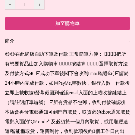
−
+
加至購物車
簡介
−
😍😍在此網店自助下單及付款 非常簡單方便： 👉🏻👉🏻把所
有想要貨品山加入購物車 👉🏻👉🏻按結算 👉🏻👉🏻選擇取貨方法
及付款方式🎀  ☑️成功下單後閣下會收到Email確認👍( ☑️請於
24小時內完成付款，如用PayMe,轉數快，銀行入數，付款後
立即上載收據/螢幕截圖到確認email入面的上載收據鏈結上
（請註明訂單編號） ☑️所有貨品不包郵，收到付款確認後
本店會再發電郵通知可到門市取貨，取貨必須出示通知取貨
電郵入面的*QR code* 及必須於一個月內取貨，或用順豐速
遞/智能櫃取貨，運費到付，收到款項後約3個工作日內出