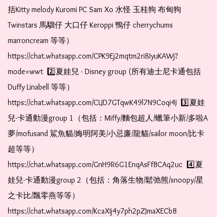
括Kitty melody Kuromi PC Sam Xo 水怪 玉桂狗 布甸狗 
Twinstars 馬騮仔 大口仔 Keroppi 鴨仔 cherrychums 
marroncream 等等）  
https://chat.whatsapp.com/CPK9Ej2mqtm2ri8IyuKAWj?
mode=wwt  2️⃣夏娃兒 - Disney group (所有迪士尼卡通包括
Duffy Linabell 等等）  
https://chat.whatsapp.com/CLJD7GTqwK49l7N9Coqi4J  3️⃣夏娃
兒-卡通動漫group 1（包括：Miffy/麵包超人/蠟筆小新/多啦A
夢/mofusand 鯊魚貓/娒明阿美/小忌廉/龍貓/sailor moon/比卡
超等等）  
https://chat.whatsapp.com/GnH9R6G1EnqAsFfBCAq2uc  4️⃣夏
娃兒-卡通動漫group 2（包括：角落生物/鬆弛熊/snoopy/星
之卡比/飄零燕等等）  
https://chat.whatsapp.com/KcaXIj4y7ph2pZJmaXECbB