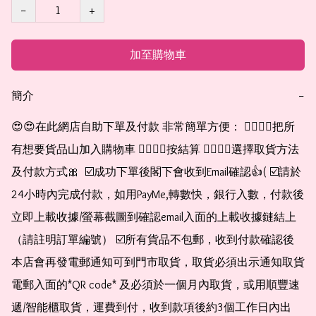
−
+
加至購物車
簡介
−
😍😍在此網店自助下單及付款 非常簡單方便： 👉🏻👉🏻把所
有想要貨品山加入購物車 👉🏻👉🏻按結算 👉🏻👉🏻選擇取貨方法
及付款方式🎀  ☑️成功下單後閣下會收到Email確認👍( ☑️請於
24小時內完成付款，如用PayMe,轉數快，銀行入數，付款後
立即上載收據/螢幕截圖到確認email入面的上載收據鏈結上
（請註明訂單編號） ☑️所有貨品不包郵，收到付款確認後
本店會再發電郵通知可到門市取貨，取貨必須出示通知取貨
電郵入面的*QR code* 及必須於一個月內取貨，或用順豐速
遞/智能櫃取貨，運費到付，收到款項後約3個工作日內出