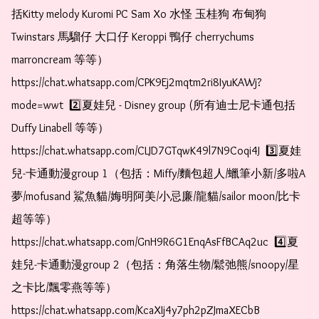
括Kitty melody Kuromi PC Sam Xo 水怪 玉桂狗 布甸狗 
Twinstars 馬騮仔 大口仔 Keroppi 鴨仔 cherrychums 
marroncream 等等）  
https://chat.whatsapp.com/CPK9Ej2mqtm2ri8IyuKAWj?
mode=wwt  2️⃣夏娃兒 - Disney group (所有迪士尼卡通包括
Duffy Linabell 等等）  
https://chat.whatsapp.com/CLJD7GTqwK49l7N9Coqi4J  3️⃣夏娃
兒-卡通動漫group 1（包括：Miffy/麵包超人/蠟筆小新/多啦A
夢/mofusand 鯊魚貓/娒明阿美/小忌廉/龍貓/sailor moon/比卡
超等等）  
https://chat.whatsapp.com/GnH9R6G1EnqAsFfBCAq2uc  4️⃣夏
娃兒-卡通動漫group 2（包括：角落生物/鬆弛熊/snoopy/星
之卡比/飄零燕等等）  
https://chat.whatsapp.com/KcaXIj4y7ph2pZJmaXECbB