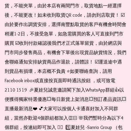
貨，不能夾單，由於本店有兩間門市，取貨地點一經選擇
後，不能更改！如未收到取貨QR code，請勿到店取貨！ ☑️
由於要作出調貨安排，選擇南豐點取貨的客戶有機會時間會
稍遲1-2日，不接受急單，如急需購買的客人可直接到門市
購買 ☑️收到付款確認後我們才正式落單留貨，由於網店與
門市同步發售商品，有機會下單後出現貨品缺貨情況，我們
會聯絡通知安排缺貨商品作退款，請體諒！ ☑️運送途中遇
到貨品有損壞，本店概不負責 ⭐️如要聯絡查詢，請用
Facebook inbox或直接按頁面即時通訊按鈕 ，或可致電 
2110 1519  🎉夏娃兒誠意邀請閣下加入WhatsApp群組👍以
便獲得獨家特選優惠💥每日新貨上架消息💥預訂產品資訊💥
直播最新消息❤️ 💕大家可以按個人卡通喜好加入不同群
組，當然亦歡迎4個群組都加入👏🏻 🌸我們暫時分為以下4
個群組，按連結即可加入 👇🏻  1️⃣夏娃兒 -Sanrio Group （包