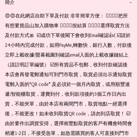
簡介
−
😍😍在此網店自助下單及付款 非常簡單方便： 👉🏻👉🏻把所
有想要貨品山加入購物車 👉🏻👉🏻按結算 👉🏻👉🏻選擇取貨方法
及付款方式🎀  ☑️成功下單後閣下會收到Email確認👍( ☑️請於
24小時內完成付款，如用PayMe,轉數快，銀行入數，付款後
立即上載收據/螢幕截圖到確認email入面的上載收據鏈結上
（請註明訂單編號） ☑️所有貨品不包郵，收到付款確認後
本店會再發電郵通知可到門市取貨，取貨必須出示通知取貨
電郵入面的*QR code* 及必須於一個月內取貨，或用順豐速
遞/智能櫃取貨，運費到付，收到款項後約3個工作日內出
貨，不能夾單，由於本店有兩間門市，取貨地點一經選擇
後，不能更改！如未收到取貨QR code，請勿到店取貨！ ☑️
由於要作出調貨安排，選擇南豐點取貨的客戶有機會時間會
稍遲1-2日，不接受急單，如急需購買的客人可直接到門市