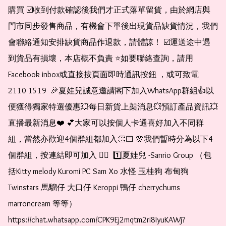
購買 ☑️收到付款確認後我們才正式落單留貨，由於網店與
門市同步發售商品，有機會下單後出現貨品缺貨情況，我們
會聯絡通知安排缺貨商品作退款，請體諒！ ☑️運送途中遇
到貨品有損壞，本店概不負責 ⭐️如要聯絡查詢，請用
Facebook inbox或直接按頁面即時通訊按鈕 ，或可致電 
2110 1519  🎉夏娃兒誠意邀請閣下加入WhatsApp群組👍以
便獲得獨家特選優惠💥每日新貨上架消息💥預訂產品資訊💥
直播最新消息❤️ 💕大家可以按個人卡通喜好加入不同群
組，當然亦歡迎4個群組都加入👏🏻 🌸我們暫時分為以下4
個群組，按連結即可加入 👇🏻  1️⃣夏娃兒 -Sanrio Group （包
括Kitty melody Kuromi PC Sam Xo 水怪 玉桂狗 布甸狗 
Twinstars 馬騮仔 大口仔 Keroppi 鴨仔 cherrychums 
marroncream 等等）  
https://chat.whatsapp.com/CPK9Ej2mqtm2ri8IyuKAWj?