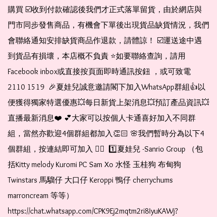
購買 ☑️收到付款確認後我們才正式落單留貨，由於網店與
門市同步發售商品，有機會下單後出現貨品缺貨情況，我們
會聯絡通知安排缺貨商品作退款，請體諒！ ☑️運送途中遇
到貨品有損壞，本店概不負責 ⭐️如要聯絡查詢，請用
Facebook inbox或直接按頁面即時通訊按鈕 ，或可致電 
2110 1519  🎉夏娃兒誠意邀請閣下加入WhatsApp群組👍以
便獲得獨家特選優惠💥每日新貨上架消息💥預訂產品資訊💥
直播最新消息❤️ 💕大家可以按個人卡通喜好加入不同群
組，當然亦歡迎4個群組都加入👏🏻 🌸我們暫時分為以下4
個群組，按連結即可加入 👇🏻  1️⃣夏娃兒 -Sanrio Group （包
括Kitty melody Kuromi PC Sam Xo 水怪 玉桂狗 布甸狗 
Twinstars 馬騮仔 大口仔 Keroppi 鴨仔 cherrychums 
marroncream 等等）  
https://chat.whatsapp.com/CPK9Ej2mqtm2ri8IyuKAWj?