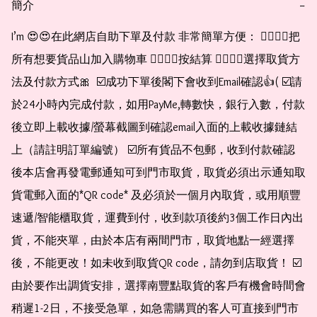
簡介
−
I’m 😍😍在此網店自助下單及付款 非常簡單方便： 👉🏻👉🏻把
所有想要貨品山加入購物車 👉🏻👉🏻按結算 👉🏻👉🏻選擇取貨方
法及付款方式🎀  ☑️成功下單後閣下會收到Email確認👍( ☑️請
於24小時內完成付款，如用PayMe,轉數快，銀行入數，付款
後立即上載收據/螢幕截圖到確認email入面的上載收據鏈結
上（請註明訂單編號） ☑️所有貨品不包郵，收到付款確認
後本店會再發電郵通知可到門市取貨，取貨必須出示通知取
貨電郵入面的*QR code* 及必須於一個月內取貨，或用順豐
速遞/智能櫃取貨，運費到付，收到款項後約3個工作日內出
貨，不能夾單，由於本店有兩間門市，取貨地點一經選擇
後，不能更改！如未收到取貨QR code，請勿到店取貨！ ☑️
由於要作出調貨安排，選擇南豐點取貨的客戶有機會時間會
稍遲1-2日，不接受急單，如急需購買的客人可直接到門市