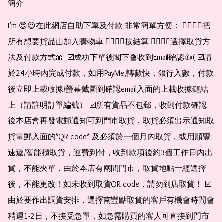
簡介
−
I’m 😍😍在此網店自助下單及付款 非常簡單方便： 👉🏻👉🏻把
所有想要貨品山加入購物車 👉🏻👉🏻按結算 👉🏻👉🏻選擇取貨方
法及付款方式🎀  ☑️成功下單後閣下會收到Email確認👍( ☑️請
於24小時內完成付款，如用PayMe,轉數快，銀行入數，付款
後立即上載收據/螢幕截圖到確認email入面的上載收據鏈結
上（請註明訂單編號） ☑️所有貨品不包郵，收到付款確認
後本店會再發電郵通知可到門市取貨，取貨必須出示通知取
貨電郵入面的*QR code* 及必須於一個月內取貨，或用順豐
速遞/智能櫃取貨，運費到付，收到款項後約3個工作日內出
貨，不能夾單，由於本店有兩間門市，取貨地點一經選擇
後，不能更改！如未收到取貨QR code，請勿到店取貨！ ☑️
由於要作出調貨安排，選擇南豐點取貨的客戶有機會時間會
稍遲1-2日，不接受急單，如急需購買的客人可直接到門市