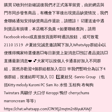
購買 ☑️收到付款確認後我們才正式落單留貨，由於網店與
門市同步發售商品，有機會下單後出現貨品缺貨情況，我們
會聯絡通知安排缺貨商品作退款，請體諒！ ☑️運送途中遇
到貨品有損壞，本店概不負責 ⭐️如要聯絡查詢，請用
Facebook inbox或直接按頁面即時通訊按鈕 ，或可致電 
2110 1519  🎉夏娃兒誠意邀請閣下加入WhatsApp群組👍以
便獲得獨家特選優惠💥每日新貨上架消息💥預訂產品資訊💥
直播最新消息❤️ 💕大家可以按個人卡通喜好加入不同群
組，當然亦歡迎4個群組都加入👏🏻 🌸我們暫時分為以下4
個群組，按連結即可加入 👇🏻  1️⃣夏娃兒 -Sanrio Group （包
括Kitty melody Kuromi PC Sam Xo 水怪 玉桂狗 布甸狗 
Twinstars 馬騮仔 大口仔 Keroppi 鴨仔 cherrychums 
marroncream 等等）  
https://chat.whatsapp.com/CPK9Ej2mqtm2ri8IyuKAWj?