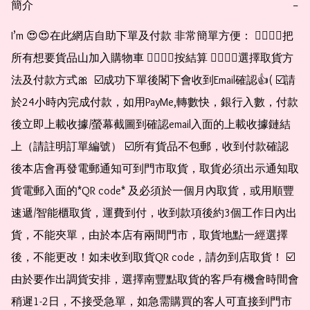
簡介
−
I’m 😍😍在此網店自助下單及付款 非常簡單方便： 👉🏻👉🏻把
所有想要貨品山加入購物車 👉🏻👉🏻按結算 👉🏻👉🏻選擇取貨方
法及付款方式🎀  ☑️成功下單後閣下會收到Email確認👍( ☑️請
於24小時內完成付款，如用PayMe,轉數快，銀行入數，付款
後立即上載收據/螢幕截圖到確認email入面的上載收據鏈結
上（請註明訂單編號） ☑️所有貨品不包郵，收到付款確認
後本店會再發電郵通知可到門市取貨，取貨必須出示通知取
貨電郵入面的*QR code* 及必須於一個月內取貨，或用順豐
速遞/智能櫃取貨，運費到付，收到款項後約3個工作日內出
貨，不能夾單，由於本店有兩間門市，取貨地點一經選擇
後，不能更改！如未收到取貨QR code，請勿到店取貨！ ☑️
由於要作出調貨安排，選擇南豐點取貨的客戶有機會時間會
稍遲1-2日，不接受急單，如急需購買的客人可直接到門市