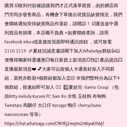
購買 ☑️收到付款確認後我們才正式落單留貨，由於網店與
門市同步發售商品，有機會下單後出現貨品缺貨情況，我們
會聯絡通知安排缺貨商品作退款，請體諒！ ☑️運送途中遇
到貨品有損壞，本店概不負責 ⭐️如要聯絡查詢，請用
Facebook inbox或直接按頁面即時通訊按鈕 ，或可致電 
2110 1519  🎉夏娃兒誠意邀請閣下加入WhatsApp群組👍以
便獲得獨家特選優惠💥每日新貨上架消息💥預訂產品資訊💥
直播最新消息❤️ 💕大家可以按個人卡通喜好加入不同群
組，當然亦歡迎4個群組都加入👏🏻 🌸我們暫時分為以下4
個群組，按連結即可加入 👇🏻  1️⃣夏娃兒 -Sanrio Group （包
括Kitty melody Kuromi PC Sam Xo 水怪 玉桂狗 布甸狗 
Twinstars 馬騮仔 大口仔 Keroppi 鴨仔 cherrychums 
marroncream 等等）  
https://chat.whatsapp.com/CPK9Ej2mqtm2ri8IyuKAWj?