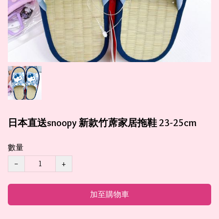
日本直送snoopy 新款竹蓆家居拖鞋 23-25cm
數量
−
+
加至購物車