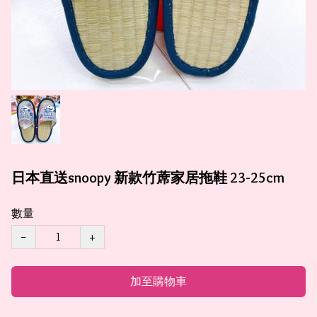
日本直送snoopy 新款竹蓆家居拖鞋 23-25cm
數量
−
+
加至購物車