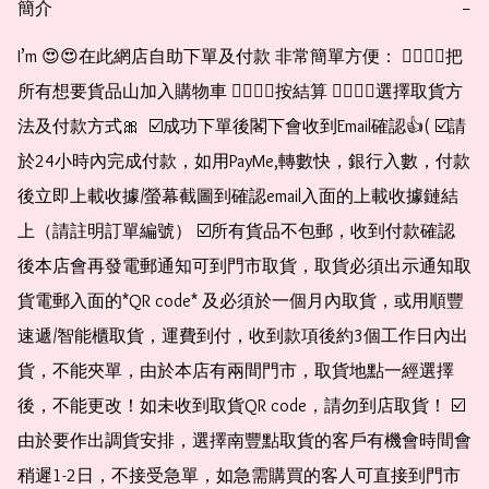
簡介
−
I’m 😍😍在此網店自助下單及付款 非常簡單方便： 👉🏻👉🏻把
所有想要貨品山加入購物車 👉🏻👉🏻按結算 👉🏻👉🏻選擇取貨方
法及付款方式🎀  ☑️成功下單後閣下會收到Email確認👍( ☑️請
於24小時內完成付款，如用PayMe,轉數快，銀行入數，付款
後立即上載收據/螢幕截圖到確認email入面的上載收據鏈結
上（請註明訂單編號） ☑️所有貨品不包郵，收到付款確認
後本店會再發電郵通知可到門市取貨，取貨必須出示通知取
貨電郵入面的*QR code* 及必須於一個月內取貨，或用順豐
速遞/智能櫃取貨，運費到付，收到款項後約3個工作日內出
貨，不能夾單，由於本店有兩間門市，取貨地點一經選擇
後，不能更改！如未收到取貨QR code，請勿到店取貨！ ☑️
由於要作出調貨安排，選擇南豐點取貨的客戶有機會時間會
稍遲1-2日，不接受急單，如急需購買的客人可直接到門市