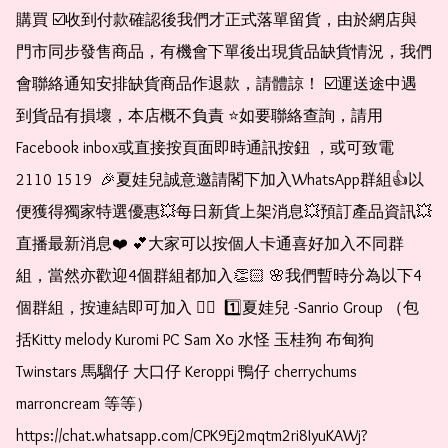
購買 ☑️收到付款確認後我們才正式落單留貨，由於網店與
門市同步發售商品，有機會下單後出現貨品缺貨情況，我們
會聯絡通知安排缺貨商品作退款，請體諒！ ☑️運送途中遇
到貨品有損壞，本店概不負責 ⭐️如要聯絡查詢，請用
Facebook inbox或直接按頁面即時通訊按鈕 ，或可致電 
2110 1519  🎉夏娃兒誠意邀請閣下加入WhatsApp群組👍以
便獲得獨家特選優惠💥每日新貨上架消息💥預訂產品資訊💥
直播最新消息❤️ 💕大家可以按個人卡通喜好加入不同群
組，當然亦歡迎4個群組都加入👏🏻 🌸我們暫時分為以下4
個群組，按連結即可加入 👇🏻  1️⃣夏娃兒 -Sanrio Group （包
括Kitty melody Kuromi PC Sam Xo 水怪 玉桂狗 布甸狗 
Twinstars 馬騮仔 大口仔 Keroppi 鴨仔 cherrychums 
marroncream 等等）  
https://chat.whatsapp.com/CPK9Ej2mqtm2ri8IyuKAWj?