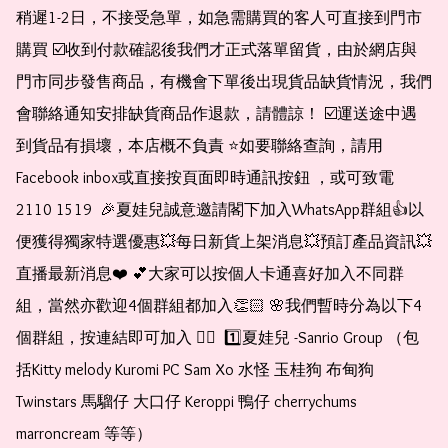
稍遲1-2日，不接受急單，如急需購買的客人可直接到門市
購買 ☑️收到付款確認後我們才正式落單留貨，由於網店與
門市同步發售商品，有機會下單後出現貨品缺貨情況，我們
會聯絡通知安排缺貨商品作退款，請體諒！ ☑️運送途中遇
到貨品有損壞，本店概不負責 ⭐️如要聯絡查詢，請用
Facebook inbox或直接按頁面即時通訊按鈕 ，或可致電 
2110 1519  🎉夏娃兒誠意邀請閣下加入WhatsApp群組👍以
便獲得獨家特選優惠💥每日新貨上架消息💥預訂產品資訊💥
直播最新消息❤️ 💕大家可以按個人卡通喜好加入不同群
組，當然亦歡迎4個群組都加入👏🏻 🌸我們暫時分為以下4
個群組，按連結即可加入 👇🏻  1️⃣夏娃兒 -Sanrio Group （包
括Kitty melody Kuromi PC Sam Xo 水怪 玉桂狗 布甸狗 
Twinstars 馬騮仔 大口仔 Keroppi 鴨仔 cherrychums 
marroncream 等等）  