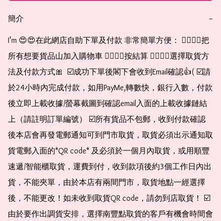
簡介
−
I’m 😍😍在此網店自助下單及付款 非常簡單方便： 👉🏻👉🏻把
所有想要貨品山加入購物車 👉🏻👉🏻按結算 👉🏻👉🏻選擇取貨方
法及付款方式🎀  ☑️成功下單後閣下會收到Email確認👍( ☑️請
於24小時內完成付款，如用PayMe,轉數快，銀行入數，付款
後立即上載收據/螢幕截圖到確認email入面的上載收據鏈結
上（請註明訂單編號） ☑️所有貨品不包郵，收到付款確認
後本店會再發電郵通知可到門市取貨，取貨必須出示通知取
貨電郵入面的*QR code* 及必須於一個月內取貨，或用順豐
速遞/智能櫃取貨，運費到付，收到款項後約3個工作日內出
貨，不能夾單，由於本店有兩間門市，取貨地點一經選擇
後，不能更改！如未收到取貨QR code，請勿到店取貨！ ☑️
由於要作出調貨安排，選擇南豐點取貨的客戶有機會時間會