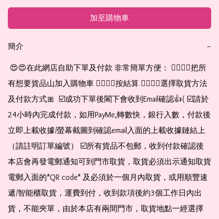
加至購物車
簡介
−
 😍😍在此網店自助下單及付款 非常簡單方便： 👉🏻👉🏻把所
有想要貨品山加入購物車 👉🏻👉🏻按結算 👉🏻👉🏻選擇取貨方法
及付款方式🎀  ☑️成功下單後閣下會收到Email確認👍( ☑️請於
24小時內完成付款，如用PayMe,轉數快，銀行入數，付款後
立即上載收據/螢幕截圖到確認email入面的上載收據鏈結上
（請註明訂單編號） ☑️所有貨品不包郵，收到付款確認後
本店會再發電郵通知可到門市取貨，取貨必須出示通知取貨
電郵入面的*QR code* 及必須於一個月內取貨，或用順豐速
遞/智能櫃取貨，運費到付，收到款項後約3個工作日內出
貨，不能夾單，由於本店有兩間門市，取貨地點一經選擇