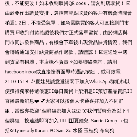
後，不能更改！如未收到取貨QR code，請勿到店取貨！ ☑️
由於要作出調貨安排，選擇南豐點取貨的客戶有機會時間會
稍遲1-2日，不接受急單，如急需購買的客人可直接到門市
購買 ☑️收到付款確認後我們才正式落單留貨，由於網店與
門市同步發售商品，有機會下單後出現貨品缺貨情況，我們
會聯絡通知安排缺貨商品作退款，請體諒！ ☑️運送途中遇
到貨品有損壞，本店概不負責 ⭐️如要聯絡查詢，請用
Facebook inbox或直接按頁面即時通訊按鈕 ，或可致電 
2110 1519  🎉夏娃兒誠意邀請閣下加入WhatsApp群組👍以
便獲得獨家特選優惠💥每日新貨上架消息💥預訂產品資訊💥
直播最新消息❤️ 💕大家可以按個人卡通喜好加入不同群
組，當然亦歡迎4個群組都加入👏🏻 🌸我們暫時分為以下4
個群組，按連結即可加入 👇🏻  1️⃣夏娃兒 -Sanrio Group （包
括Kitty melody Kuromi PC Sam Xo 水怪 玉桂狗 布甸狗 