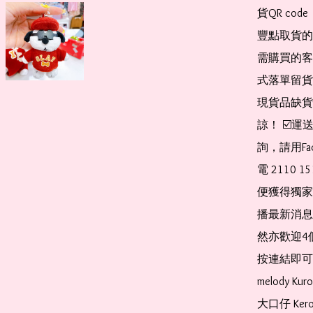
貨QR co
豐點取貨的
需購買的客
式落單留貨
現貨品缺貨
諒！ ☑️
詢，請用Fa
電 2110 
便獲得獨家
播最新消息
然亦歡迎4
按連結即可加入 
melody Ku
大口仔 Kerop