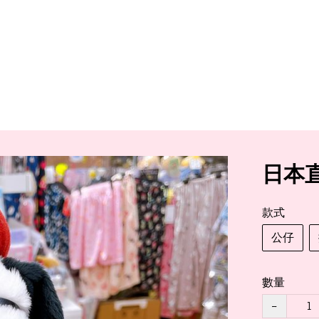
日本直送
款式
公仔
數量
−