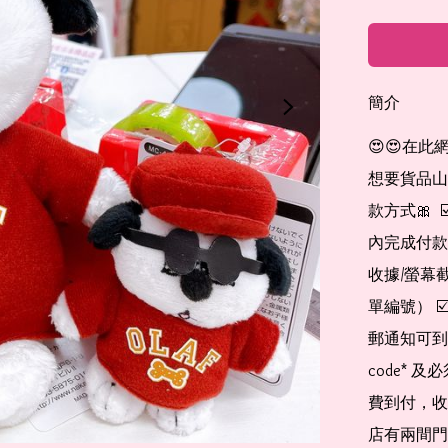
簡介
😍😍在此
想要貨品山加入
款方式🎀  
內完成付款
收據/螢幕
單編號） 
郵通知可到
code*
費到付，收
店有兩間門