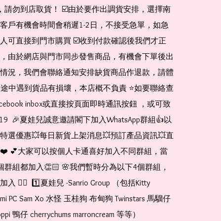
de，請勿到店取貨！ ☑️由於要作出調貨安排，選擇南
客戶有機會時間會稍遲1-2日，不接受急單，如急
人可直接到門市購買 ☑️收到付款確認後我們才正
，由於網店與門市同步發售商品，有機會下單後出
情況，我們會聯絡通知安排缺貨商品作退款，請體
運送途中遇到貨品有損壞，本店概不負責 ⭐️如要聯絡查
cebook inbox或直接按頁面即時通訊按鈕 ，或可致
1519  🎉夏娃兒誠意邀請閣下加入WhatsApp群組👍以
特選優惠💥每日新貨上架消息💥預訂產品資訊💥直
❤️ 💕大家可以按個人卡通喜好加入不同群組，當
個群組都加入👏🏻 🌸我們暫時分為以下4個群組，
🏻  1️⃣夏娃兒 -Sanrio Group （包括Kitty 
romi PC Sam Xo 水怪 玉桂狗 布甸狗 Twinstars 馬騮仔 
pi 鴨仔 cherrychums marroncream 等等）  