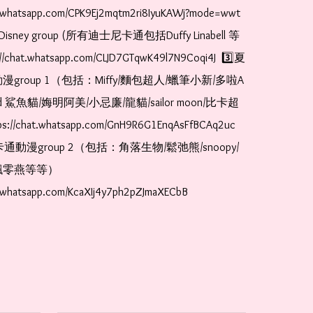
t.whatsapp.com/CPK9Ej2mqtm2ri8IyuKAWj?mode=wwt  
Disney group (所有迪士尼卡通包括Duffy Linabell 等
//chat.whatsapp.com/CLJD7GTqwK49l7N9Coqi4J  3️⃣夏
漫group 1（包括：Miffy/麵包超人/蠟筆小新/多啦A
and 鯊魚貓/娒明阿美/小忌廉/龍貓/sailor moon/比卡超
://chat.whatsapp.com/GnH9R6G1EnqAsFfBCAq2uc  
卡通動漫group 2（包括：角落生物/鬆弛熊/snoopy/
零燕等等）  
t.whatsapp.com/KcaXIj4y7ph2pZJmaXECbB