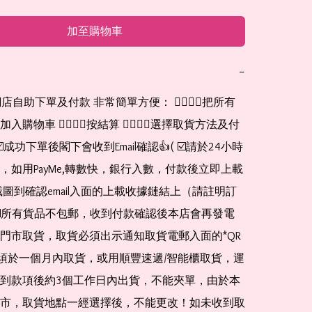
加至購物車
−
網店自助下單及付款 非常簡單方便： 👉🏻👉🏻把所有
購物車 👉🏻👉🏻按結算 👉🏻👉🏻選擇取貨方法及付
☑️成功下單後閣下會收到Email確認👍( ☑️請於24小時
，如用PayMe,轉數快，銀行入數，付款後立即上載
截圖到確認email入面的上載收據鏈結上（請註明訂
☑️所有貨品不包郵，收到付款確認後本店會再發電
門市取貨，取貨必須出示通知取貨電郵入面的*QR 
 及必須於一個月內取貨，或用順豐速遞/智能櫃取貨，運
到款項後約3個工作日內出貨，不能夾單，由於本
市，取貨地點一經選擇後，不能更改！如未收到取