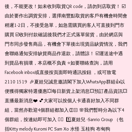
後，不能更改！如未收到取貨QR code，請勿到店取貨！ ☑️
由於要作出調貨安排，選擇南豐點取貨的客戶有機會時間會
稍遲1-2日，不接受急單，如急需購買的客人可直接到門市
購買 ☑️收到付款確認後我們才正式落單留貨，由於網店與
門市同步發售商品，有機會下單後出現貨品缺貨情況，我們
會聯絡通知安排缺貨商品作退款，請體諒！ ☑️運送途中遇
到貨品有損壞，本店概不負責 ⭐️如要聯絡查詢，請用
Facebook inbox或直接按頁面即時通訊按鈕 ，或可致電 
2110 1519  🎉夏娃兒誠意邀請閣下加入WhatsApp群組👍以
便獲得獨家特選優惠💥每日新貨上架消息💥預訂產品資訊💥
直播最新消息❤️ 💕大家可以按個人卡通喜好加入不同群
組，當然亦歡迎4個群組都加入👏🏻 🌸我們暫時分為以下4
個群組，按連結即可加入 👇🏻  1️⃣夏娃兒 -Sanrio Group （包
括Kitty melody Kuromi PC Sam Xo 水怪 玉桂狗 布甸狗 