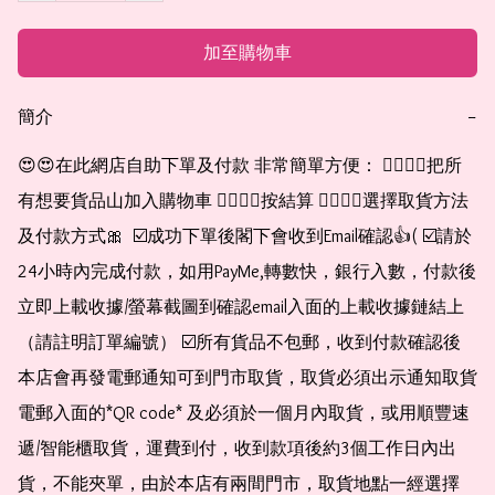
加至購物車
簡介
−
😍😍在此網店自助下單及付款 非常簡單方便： 👉🏻👉🏻把所
有想要貨品山加入購物車 👉🏻👉🏻按結算 👉🏻👉🏻選擇取貨方法
及付款方式🎀  ☑️成功下單後閣下會收到Email確認👍( ☑️請於
24小時內完成付款，如用PayMe,轉數快，銀行入數，付款後
立即上載收據/螢幕截圖到確認email入面的上載收據鏈結上
（請註明訂單編號） ☑️所有貨品不包郵，收到付款確認後
本店會再發電郵通知可到門市取貨，取貨必須出示通知取貨
電郵入面的*QR code* 及必須於一個月內取貨，或用順豐速
遞/智能櫃取貨，運費到付，收到款項後約3個工作日內出
貨，不能夾單，由於本店有兩間門市，取貨地點一經選擇