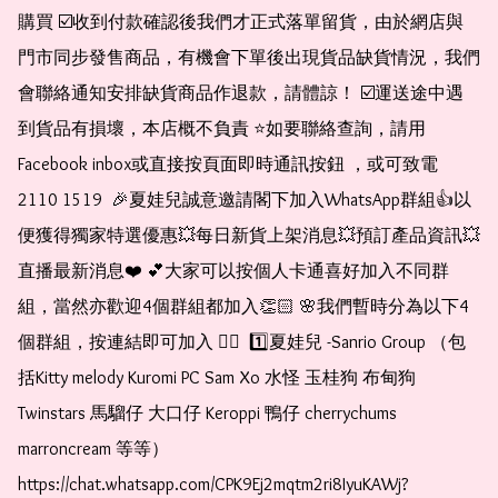
購買 ☑️收到付款確認後我們才正式落單留貨，由於網店與
門市同步發售商品，有機會下單後出現貨品缺貨情況，我們
會聯絡通知安排缺貨商品作退款，請體諒！ ☑️運送途中遇
到貨品有損壞，本店概不負責 ⭐️如要聯絡查詢，請用
Facebook inbox或直接按頁面即時通訊按鈕 ，或可致電 
2110 1519  🎉夏娃兒誠意邀請閣下加入WhatsApp群組👍以
便獲得獨家特選優惠💥每日新貨上架消息💥預訂產品資訊💥
直播最新消息❤️ 💕大家可以按個人卡通喜好加入不同群
組，當然亦歡迎4個群組都加入👏🏻 🌸我們暫時分為以下4
個群組，按連結即可加入 👇🏻  1️⃣夏娃兒 -Sanrio Group （包
括Kitty melody Kuromi PC Sam Xo 水怪 玉桂狗 布甸狗 
Twinstars 馬騮仔 大口仔 Keroppi 鴨仔 cherrychums 
marroncream 等等）  
https://chat.whatsapp.com/CPK9Ej2mqtm2ri8IyuKAWj?