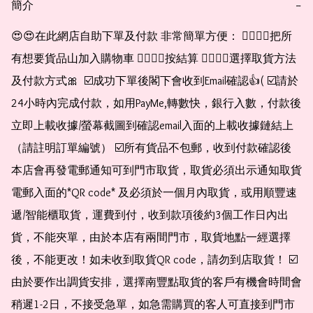
簡介
−
😍😍在此網店自助下單及付款 非常簡單方便： 👉🏻👉🏻把所
有想要貨品山加入購物車 👉🏻👉🏻按結算 👉🏻👉🏻選擇取貨方法
及付款方式🎀  ☑️成功下單後閣下會收到Email確認👍( ☑️請於
24小時內完成付款，如用PayMe,轉數快，銀行入數，付款後
立即上載收據/螢幕截圖到確認email入面的上載收據鏈結上
（請註明訂單編號） ☑️所有貨品不包郵，收到付款確認後
本店會再發電郵通知可到門市取貨，取貨必須出示通知取貨
電郵入面的*QR code* 及必須於一個月內取貨，或用順豐速
遞/智能櫃取貨，運費到付，收到款項後約3個工作日內出
貨，不能夾單，由於本店有兩間門市，取貨地點一經選擇
後，不能更改！如未收到取貨QR code，請勿到店取貨！ ☑️
由於要作出調貨安排，選擇南豐點取貨的客戶有機會時間會
稍遲1-2日，不接受急單，如急需購買的客人可直接到門市